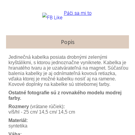
Páči sa mi to
Popis
Jedinečná kabelka posiata drobnými zelenými
kryštálikmi, s ktorou jednoznačne vyniknete. Kabelka je
hranatého tvaru a je uzatvárateľná na magnet. Súčasťou
balenia kabelky je aj odnímateľná kovová retiazka,
vďaka ktorej je možné kabelku nosiť aj na ramene.
Kovové doplnky na kabelke sú striebornej farby.
Ostatné fotografie sú z rovnakého modelu modrej
farby.
Rozmery
(vrátane rúčiek)
:
v/š/hl - 25 cm/ 14,5 cm/ 14,5 cm
Materiál:
syntetika
Váha: