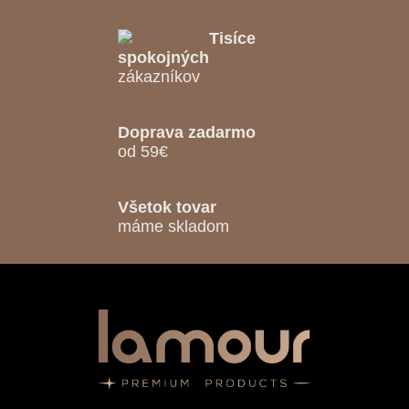
Tisíce
spokojných
zákazníkov
Doprava zadarmo
od 59€
Všetok tovar
máme skladom