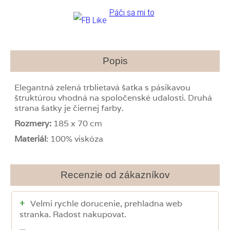
Páči sa mi to
Popis
Elegantná zelená trblietavá šatka s pásikavou
štruktúrou vhodná na spoločenské udalosti. Druhá
strana šatky je čiernej farby.
Rozmery:
185 x 70 cm
Materiál
: 100% viskóza
Recenzie od zákazníkov
+
Velmi rychle dorucenie, prehladna web
stranka. Radost nakupovat.