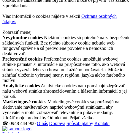
cookie, ale zakázanie niektorých z nich môže ovplyvniť váš zážitok
z prehliadania.
Viac informácií o cookies nájdete v sekcii
Ochrana osobných
údajov.
Zobraziť menej
Nevyhnutné cookies
Niektoré cookies sú potrebné na zabezpečenie
základných funkcií. Bez týchto súborov cookie nebude web
fungovať správne a sú predvolene povolené a nemožno ich
deaktivovať.
Preferenčné cookies
Preferenčné cookies umožňujú webovej
stránke pamätať si informácie na prispôsobenie toho, ako webová
stránka vyzerá alebo sa chová pre každého používateľa. Môže to
zahŕňať uloženie vybranej meny, regiónu, jazyka alebo farebného
motívu.
Analytické cookies
Analytické cookies nám pomáhajú zlepšovať
našu webovú stránku zhromažďovaním a hlásením informácií o jej
použití.
Marketingové cookies
Marketingové cookies sa používajú na
sledovanie návštevníkov naprieč webovými stránkami, aby
vydavatelia mohli zobrazovať relevantné a pútavé reklamy.
Uložiť moje predvoľby
Odmietnuť
Prijať všetko
☎ 0948 444 900
O nás
Doprava
Spôsob platby
Kontakt