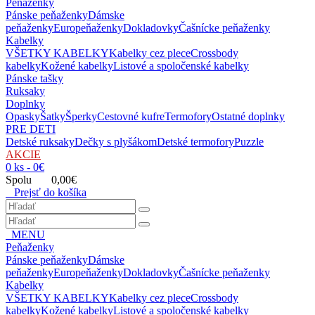
Peňaženky
Pánske peňaženky
Dámske
peňaženky
Europeňaženky
Dokladovky
Čašnícke peňaženky
Kabelky
VŠETKY KABELKY
Kabelky cez plece
Crossbody
kabelky
Kožené kabelky
Listové a spoločenské kabelky
Pánske tašky
Ruksaky
Doplnky
Opasky
Šatky
Šperky
Cestovné kufre
Termofory
Ostatné doplnky
PRE DETI
Detské ruksaky
Dečky s plyšákom
Detské termofory
Puzzle
AKCIE
0 ks - 0€
Spolu 0,00€
Prejsť do košíka
MENU
Peňaženky
Pánske peňaženky
Dámske
peňaženky
Europeňaženky
Dokladovky
Čašnícke peňaženky
Kabelky
VŠETKY KABELKY
Kabelky cez plece
Crossbody
kabelky
Kožené kabelky
Listové a spoločenské kabelky