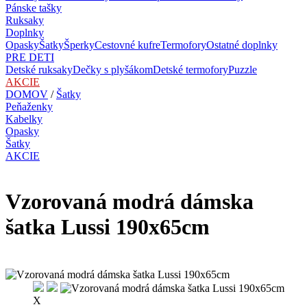
Pánske tašky
Ruksaky
Doplnky
Opasky
Šatky
Šperky
Cestovné kufre
Termofory
Ostatné doplnky
PRE DETI
Detské ruksaky
Dečky s plyšákom
Detské termofory
Puzzle
AKCIE
DOMOV
/
Šatky
Peňaženky
Kabelky
Opasky
Šatky
AKCIE
Vzorovaná modrá dámska
šatka Lussi 190x65cm
X