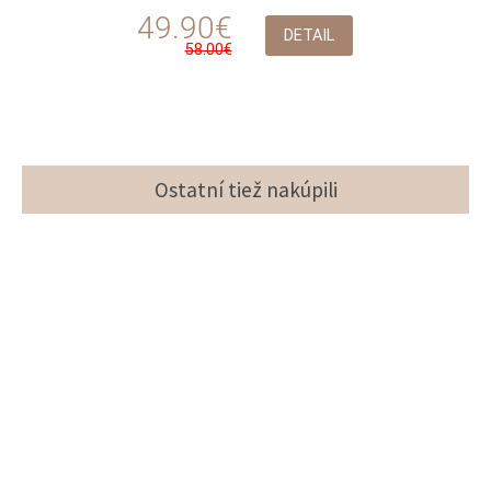
49.90€
DETAIL
58.00€
Ostatní tiež nakúpili