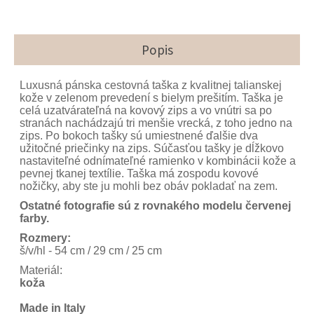
Popis
Luxusná pánska cestovná taška z kvalitnej talianskej
kože v zelenom prevedení s bielym prešitím. Taška je
celá uzatvárateľná na kovový zips a vo vnútri sa po
stranách nachádzajú tri menšie vrecká, z toho jedno na
zips. Po bokoch tašky sú umiestnené ďalšie dva
užitočné priečinky na zips. Súčasťou tašky je dĺžkovo
nastaviteľné odnímateľné ramienko v kombinácii kože a
pevnej tkanej textílie. Taška má zospodu kovové
nožičky, aby ste ju mohli bez obáv pokladať na zem.
Ostatné fotografie sú z rovnakého modelu červenej
farby.
Rozmery:
š/v/hl - 54 cm / 29 cm / 25 cm
Materiál:
koža
Made in Italy