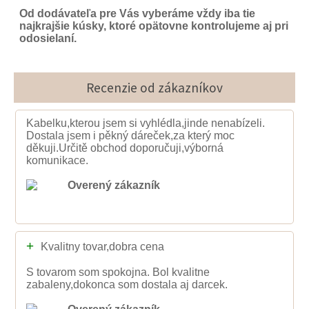
Od dodávateľa pre Vás vyberáme vždy iba tie
najkrajšie kúsky, ktoré opätovne kontrolujeme aj pri
odosielaní.
Recenzie od zákazníkov
Kabelku,kterou jsem si vyhlédla,jinde nenabízeli.
Dostala jsem i pěkný dáreček,za který moc
děkuji.Určitě obchod doporučuji,výborná
komunikace.
Overený zákazník
+
Kvalitny tovar,dobra cena
S tovarom som spokojna. Bol kvalitne
zabaleny,dokonca som dostala aj darcek.