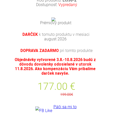
Kód produktu:
LI530-2
Dostupnosť:
Vypredaný
Prémiový produkt
DARČEK
k tomuto produktu v mesiaci
august 2026
DOPRAVA ZADARMO
pri tomto produkte
Objednávky vytvorené 3.8.-10.8.2026 budú z
dôvodu dovolenky odosielané v utorok
11.8.2026. Ako kompenzáciu Vám pribalíme
darček navyše.
177.00
€
199.00€
Páči sa mi to