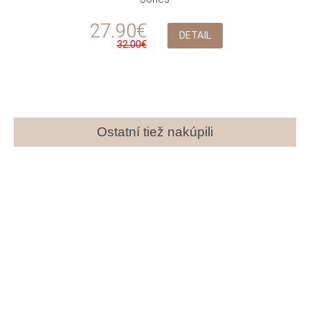
27.90€
DETAIL
32.00€
Ostatní tiež nakúpili