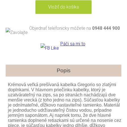
Objednať telefonicky môžete na
0948 444 900
Páči sa mi to
Popis
Krémová veľká prešívaná kabelka Gregorio so zlatými
doplnkami. V hlavnom priečinku kabelky, ktorý je
uzatvárateľný na zips, sa po stranách nachádzajú dve
menšie vrecká (z toho jedno na zips). Súčasťou kabelky
je odnímateľné, dĺžkovo nastaviteľné ramienko. Materiál
je jednoducho udržiavateľný čistou vodou, prípadne
jemným saponátom. Aj napriek tomu, že dve hlavné
ramienka doplnené retiazkami sú určené na nosenie cez
plece, je súčasťou kabelky jedno dlhšie, dĺžkovo