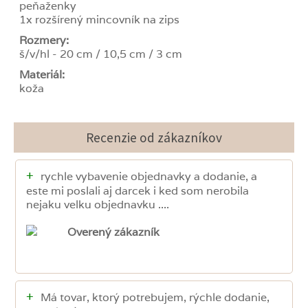
peňaženky
1x rozšírený mincovník na zips
Rozmery:
š/v/hl - 20 cm / 10,5 cm / 3 cm
Materiál:
koža
Recenzie od zákazníkov
+
rychle vybavenie objednavky a dodanie, a
este mi poslali aj darcek i ked som nerobila
nejaku velku objednavku ....
Overený zákazník
+
Má tovar, ktorý potrebujem, rýchle dodanie,