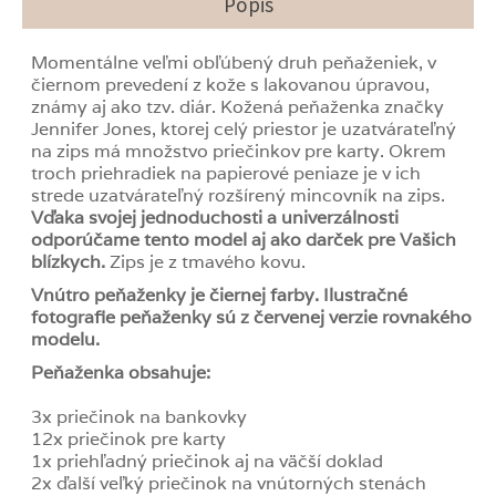
Popis
Momentálne veľmi obľúbený druh peňaženiek, v
čiernom prevedení z kože s lakovanou úpravou,
známy aj ako tzv. diár. Kožená peňaženka značky
Jennifer Jones, ktorej celý priestor je uzatvárateľný
na zips má množstvo priečinkov pre karty. Okrem
troch priehradiek na papierové peniaze je v ich
strede uzatvárateľný rozšírený mincovník na zips.
Vďaka svojej jednoduchosti a univerzálnosti
odporúčame tento model aj ako darček pre Vašich
blízkych.
Zips je z tmavého kovu.
Vnútro peňaženky je čiernej farby. Ilustračné
fotografie peňaženky sú z červenej verzie rovnakého
modelu.
Peňaženka obsahuje:
3x priečinok na bankovky
12x priečinok pre karty
1x priehľadný priečinok aj na väčší doklad
2x ďalší veľký priečinok na vnútorných stenách