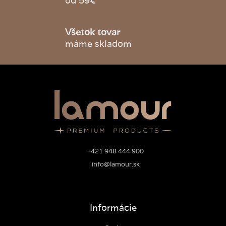
od 59€
Všetok tovar
máme skladom
+421 948 444 900
info@lamour.sk
Informácie