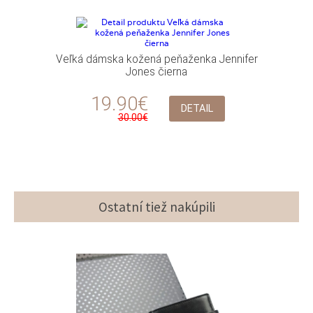
Veľká dámska kožená peňaženka Jennifer
Jones čierna
19.90€
DETAIL
30.00€
Ostatní tiež nakúpili