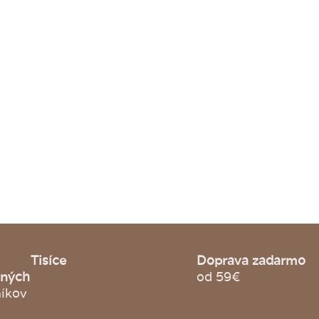
Tisíce
Doprava zadarmo
jných
od 59€
íkov