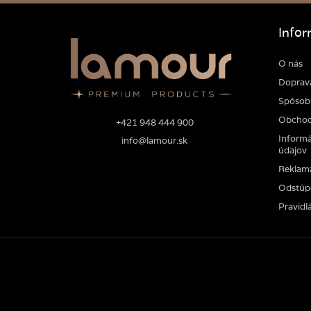
Infor
O nás
Doprav
Spôsob 
Obchod
+421 948 444 900
Informá
info@lamour.sk
údajov
Reklam
Odstúp
Pravidlá