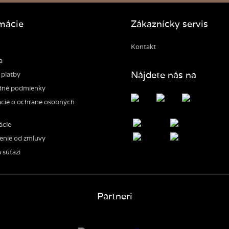
mácie
Zákaznícky servis
Kontakt
a
Nájdete nás na
platby
né podmienky
cie o ochrane osobných
ácie
enie od zmluvy
 súťaží
Partneri