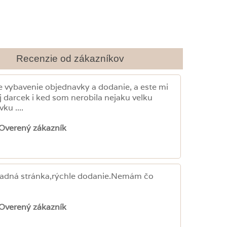
Recenzie od zákazníkov
e vybavenie objednavky a dodanie, a este mi
aj darcek i ked som nerobila nejaku velku
ku ....
Overený zákazník
ľadná stránka,rýchle dodanie.Nemám čo
Overený zákazník