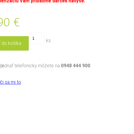
enzáciu Vám pribalíme darček navyše.
.90
€
ks
jednať telefonicky môžete na
0948 444 900
či sa mi to