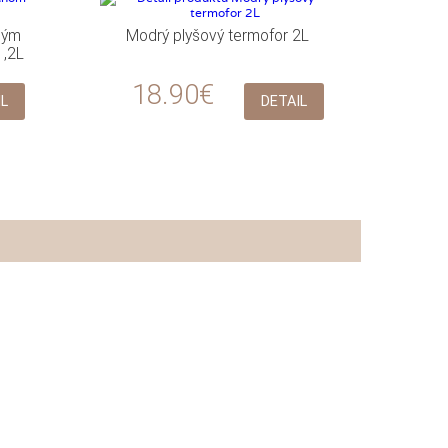
ným
Modrý plyšový termofor 2L
1,2L
18.90€
IL
DETAIL