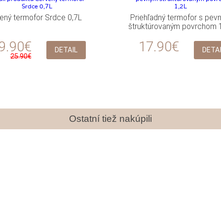
ený termofor Srdce 0,7L
Priehľadný termofor s pev
štruktúrovaným povrchom 
9.90€
17.90€
DETAIL
DETA
25.90€
Ostatní tiež nakúpili