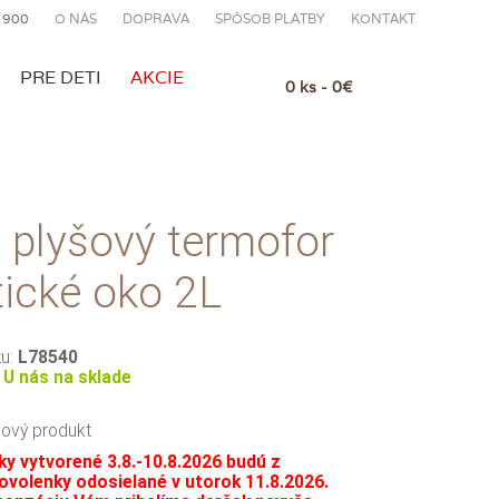
 900
O NÁS
DOPRAVA
SPÔSOB PLATBY
KONTAKT
PRE DETI
AKCIE
0 ks - 0€
 plyšový termofor
ické oko 2L
tu:
L78540
:
U nás na sklade
ový produkt
y vytvorené 3.8.-10.8.2026 budú z
volenky odosielané v utorok 11.8.2026.