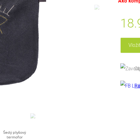
Ako komp
18
Ob
Pá