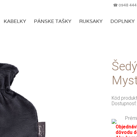
☎ 0948 444
KABELKY
PÁNSKE TAŠKY
RUKSAKY
DOPLNKY
Šedý
Myst
Kód produk
Dostupnosť
Prémi
Objednávk
dôvodu do