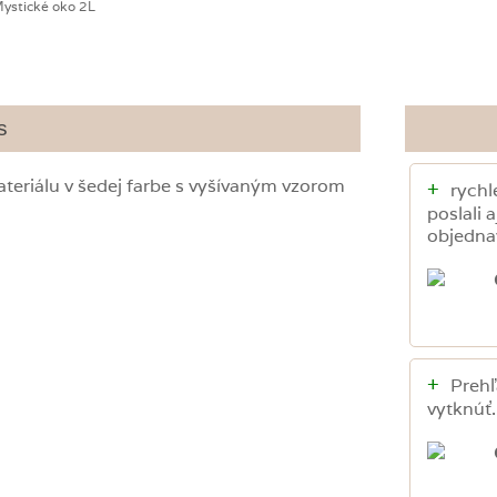
s
eriálu v šedej farbe s vyšívaným vzorom
+
rychl
poslali 
objednav
+
Preh
vytknúť.