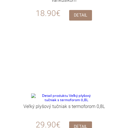
vankúšikom
18.90€
DETAIL
Veľký plyšový tučniak s termoforom 0,8L
29.90€
DETAIL