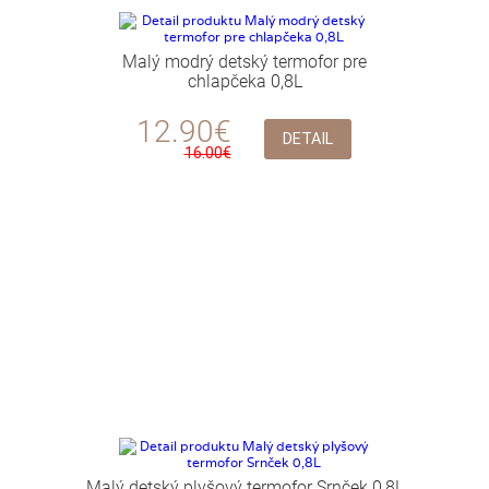
Malý modrý detský termofor pre
chlapčeka 0,8L
12.90€
DETAIL
16.00€
Malý detský plyšový termofor Srnček 0,8L