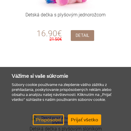
Detská dečka s plyšovým jednorožcom
16.90€
DETAIL
21.50€
Vážime si vaše súkromie
Súbory cookie používame na zlepšenie vášho zážitku z
prehliadania, poskytovanie prispôsobených reklám alebo
obsahu a analýzu našej návštevnosti. Kliknutím na „Prijať
všetko“ súhlasíte s naším používaním súborov cookie.
Prispôsobiť
Prijať všetko
Detská dečka s plyšovým sloníkom