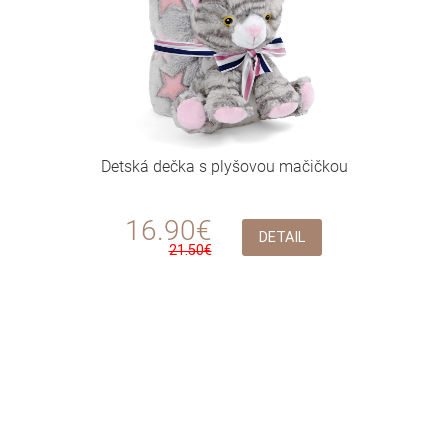
Detská dečka s plyšovou mačičkou
16.90€
DETAIL
21.50€