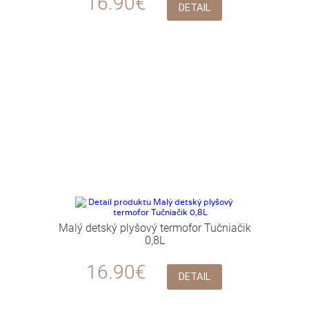
16.90€
DETAIL
Malý detský plyšový termofor Tučniačik
0,8L
16.90€
DETAIL