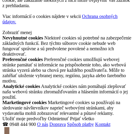
cookie, ale zakázanie niektorých z nich môže ovplyvniť váš zážitok
z prehliadania.
Viac informácií o cookies nájdete v sekcii
Ochrana osobných
údajov.
Zobraziť menej
Nevyhnutné cookies
Niektoré cookies sú potrebné na zabezpečenie
základných funkcií. Bez týchto súborov cookie nebude web
fungovať správne a sú predvolene povolené a nemožno ich
deaktivovať.
Preferenčné cookies
Preferenčné cookies umožňujú webovej
stránke pamätať si informácie na prispôsobenie toho, ako webová
stránka vyzerá alebo sa chová pre každého používateľa. Môže to
zahŕňať uloženie vybranej meny, regiónu, jazyka alebo farebného
motívu.
Analytické cookies
Analytické cookies nám pomáhajú zlepšovať
našu webovú stránku zhromažďovaním a hlásením informácií o jej
použití.
Marketingové cookies
Marketingové cookies sa používajú na
sledovanie návštevníkov naprieč webovými stránkami, aby
vydavatelia mohli zobrazovať relevantné a pútavé reklamy.
Uložiť moje predvoľby
Odmietnuť
Prijať všetko
☎ 0948 444 900
O nás
Doprava
Spôsob platby
Kontakt