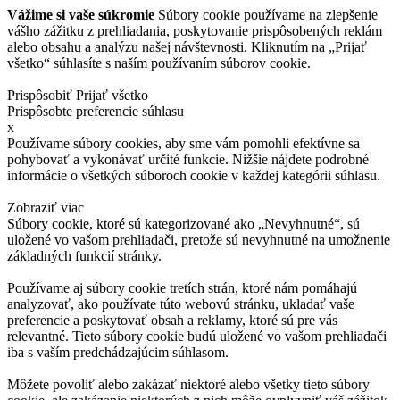
Vážime si vaše súkromie
Súbory cookie používame na zlepšenie
vášho zážitku z prehliadania, poskytovanie prispôsobených reklám
alebo obsahu a analýzu našej návštevnosti. Kliknutím na „Prijať
všetko“ súhlasíte s naším používaním súborov cookie.
Prispôsobiť
Prijať všetko
Prispôsobte preferencie súhlasu
x
Používame súbory cookies, aby sme vám pomohli efektívne sa
pohybovať a vykonávať určité funkcie. Nižšie nájdete podrobné
informácie o všetkých súboroch cookie v každej kategórii súhlasu.
Zobraziť viac
Súbory cookie, ktoré sú kategorizované ako „Nevyhnutné“, sú
uložené vo vašom prehliadači, pretože sú nevyhnutné na umožnenie
základných funkcií stránky.
Používame aj súbory cookie tretích strán, ktoré nám pomáhajú
analyzovať, ako používate túto webovú stránku, ukladať vaše
preferencie a poskytovať obsah a reklamy, ktoré sú pre vás
relevantné. Tieto súbory cookie budú uložené vo vašom prehliadači
iba s vaším predchádzajúcim súhlasom.
Môžete povoliť alebo zakázať niektoré alebo všetky tieto súbory