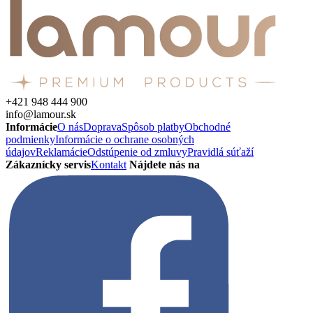
+421 948 444 900
info@lamour.sk
Informácie
O nás
Doprava
Spôsob platby
Obchodné
podmienky
Informácie o ochrane osobných
údajov
Reklamácie
Odstúpenie od zmluvy
Pravidlá súťaží
Zákaznícky servis
Kontakt
Nájdete nás na