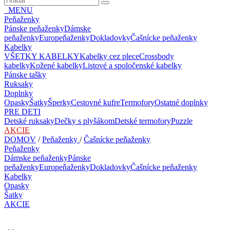
MENU
Peňaženky
Pánske peňaženky
Dámske
peňaženky
Europeňaženky
Dokladovky
Čašnícke peňaženky
Kabelky
VŠETKY KABELKY
Kabelky cez plece
Crossbody
kabelky
Kožené kabelky
Listové a spoločenské kabelky
Pánske tašky
Ruksaky
Doplnky
Opasky
Šatky
Šperky
Cestovné kufre
Termofory
Ostatné doplnky
PRE DETI
Detské ruksaky
Dečky s plyšákom
Detské termofory
Puzzle
AKCIE
DOMOV
/
Peňaženky
/
Čašnícke peňaženky
Peňaženky
Dámske peňaženky
Pánske
peňaženky
Europeňaženky
Dokladovky
Čašnícke peňaženky
Kabelky
Opasky
Šatky
AKCIE