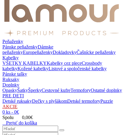
Peňaženky
Pánske peňaženky
Dámske
peňaženky
Europeňaženky
Dokladovky
Čašnícke peňaženky
Kabelky
VŠETKY KABELKY
Kabelky cez plece
Crossbody
kabelky
Kožené kabelky
Listové a spoločenské kabelky
Pánske tašky
Ruksaky
Doplnky
Opasky
Šatky
Šperky
Cestovné kufre
Termofory
Ostatné doplnky
PRE DETI
Detské ruksaky
Dečky s plyšákom
Detské termofory
Puzzle
AKCIE
0 ks - 0€
Spolu 0,00€
Prejsť do košíka