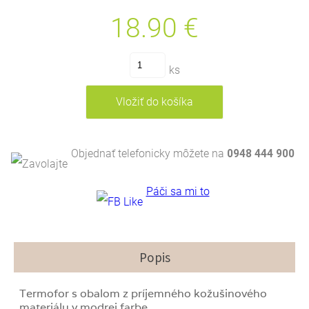
18.90
€
ks
Objednať telefonicky môžete na
0948 444 900
Páči sa mi to
Popis
Termofor s obalom z príjemného kožušinového
materiálu v modrej farbe.