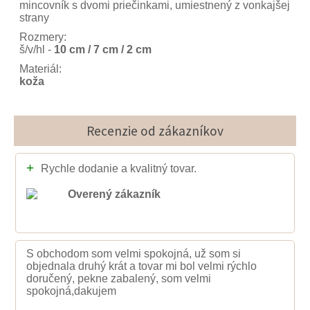
mincovník s dvomi priečinkami, umiestnený z vonkajšej
strany
Rozmery:
š/v/hl -
10 cm / 7 cm / 2 cm
Materiál:
koža
Recenzie od zákazníkov
+
Rychle dodanie a kvalitný tovar.
Overený zákazník
S obchodom som velmi spokojná, už som si
objednala druhý krát a tovar mi bol velmi rýchlo
doručený, pekne zabalený, som velmi
spokojná,dakujem