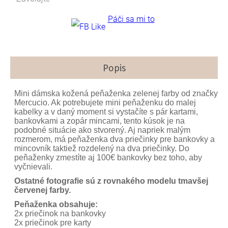
Páči sa mi to
Popis
Mini dámska kožená peňaženka zelenej farby od značky
Mercucio. Ak potrebujete mini peňaženku do malej
kabelky a v daný moment si vystačíte s pár kartami,
bankovkami a zopár mincami, tento kúsok je na
podobné situácie ako stvorený. Aj napriek malým
rozmerom, má peňaženka dva priečinky pre bankovky a
mincovník taktiež rozdelený na dva priečinky. Do
peňaženky zmestíte aj 100€ bankovky bez toho, aby
vyčnievali.
Ostatné fotografie sú z rovnakého modelu tmavšej
červenej farby.
Peňaženka obsahuje:
2x priečinok na bankovky
2x priečinok pre karty