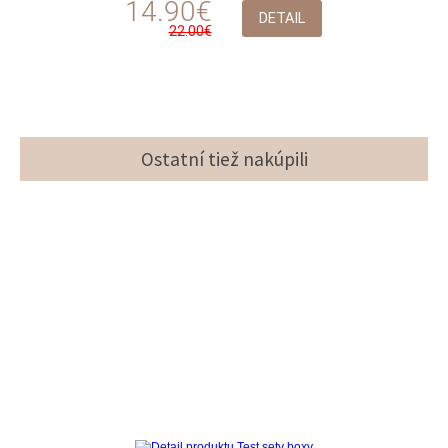
14.90€
DETAIL
22.00€
Ostatní tiež nakúpili