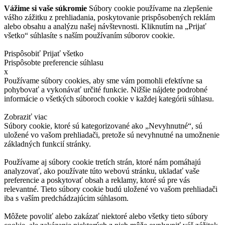
Vážime si vaše súkromie
Súbory cookie používame na zlepšenie
vášho zážitku z prehliadania, poskytovanie prispôsobených reklám
alebo obsahu a analýzu našej návštevnosti. Kliknutím na „Prijať
všetko“ súhlasíte s naším používaním súborov cookie.
Prispôsobiť
Prijať všetko
Prispôsobte preferencie súhlasu
x
Používame súbory cookies, aby sme vám pomohli efektívne sa
pohybovať a vykonávať určité funkcie. Nižšie nájdete podrobné
informácie o všetkých súboroch cookie v každej kategórii súhlasu.
Zobraziť viac
Súbory cookie, ktoré sú kategorizované ako „Nevyhnutné“, sú
uložené vo vašom prehliadači, pretože sú nevyhnutné na umožnenie
základných funkcií stránky.
Používame aj súbory cookie tretích strán, ktoré nám pomáhajú
analyzovať, ako používate túto webovú stránku, ukladať vaše
preferencie a poskytovať obsah a reklamy, ktoré sú pre vás
relevantné. Tieto súbory cookie budú uložené vo vašom prehliadači
iba s vaším predchádzajúcim súhlasom.
Môžete povoliť alebo zakázať niektoré alebo všetky tieto súbory