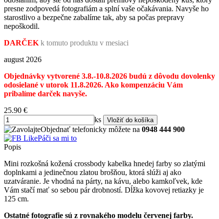
presne zodpovedá fotografiám a splní vaše očakávania. Navyše ho
starostlivo a bezpečne zabalíme tak, aby sa počas prepravy
nepoškodil.
DARČEK
k tomuto produktu v mesiaci
august 2026
Objednávky vytvorené 3.8.-10.8.2026 budú z dôvodu dovolenky
odosielané v utorok 11.8.2026. Ako kompenzáciu Vám
pribalíme darček navyše.
25.90
€
ks
Objednať telefonicky môžete na
0948 444 900
Páči sa mi to
Popis
Mini rozkošná kožená crossbody kabelka hnedej farby so zlatými
doplnkami a jedinečnou zlatou brošňou, ktorá slúži aj ako
uzatváranie. Je vhodná na párty, na kávu, alebo kamkoľvek, kde
Vám stačí mať so sebou pár drobností. Dĺžka kovovej retiazky je
125 cm.
Ostatné fotografie sú z rovnakého modelu červenej farby.