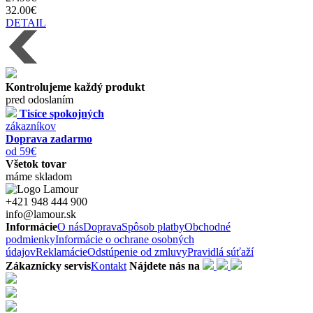
32.00€
DETAIL
Kontrolujeme každý produkt
pred odoslaním
Tisíce spokojných
zákazníkov
Doprava zadarmo
od 59€
Všetok tovar
máme skladom
+421 948 444 900
info@lamour.sk
Informácie
O nás
Doprava
Spôsob platby
Obchodné
podmienky
Informácie o ochrane osobných
údajov
Reklamácie
Odstúpenie od zmluvy
Pravidlá súťaží
Zákaznícky servis
Kontakt
Nájdete nás na