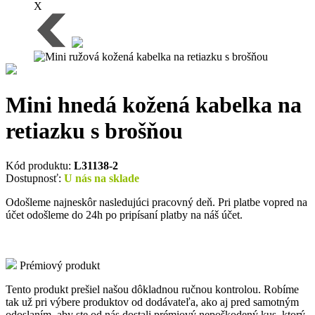
X
Mini hnedá kožená kabelka na
retiazku s brošňou
Kód produktu:
L31138-2
Dostupnosť:
U nás na sklade
Odošleme najneskôr nasledujúci pracovný deň. Pri platbe vopred na
účet odošleme do 24h po pripísaní platby na náš účet.
Prémiový produkt
Tento produkt prešiel našou dôkladnou ručnou kontrolou. Robíme
tak už pri výbere produktov od dodávateľa, ako aj pred samotným
odoslaním, aby ste od nás dostali prémiový nepoškodený kus, ktorý