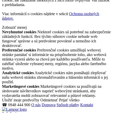
cookie, ale zakázanie niektorých z nich môže ovplyvniť váš zážitok
z prehliadania.
Viac informácií o cookies nájdete v sekcii
Ochrana osobných
údajov.
Zobraziť menej
Nevyhnutné cookies
Niektoré cookies sú potrebné na zabezpečenie
základných funkcií. Bez týchto súborov cookie nebude web
fungovať správne a sú predvolene povolené a nemožno ich
deaktivovať.
Preferenčné cookies
Preferenčné cookies umožňujú webovej
stránke pamätať si informácie na prispôsobenie toho, ako webová
stránka vyzerá alebo sa chová pre každého používateľa. Môže to
zahŕňať uloženie vybranej meny, regiónu, jazyka alebo farebného
motívu.
Analytické cookies
Analytické cookies nám pomáhajú zlepšovať
našu webovú stránku zhromažďovaním a hlásením informácií o jej
použití.
Marketingové cookies
Marketingové cookies sa používajú na
sledovanie návštevníkov naprieč webovými stránkami, aby
vydavatelia mohli zobrazovať relevantné a pútavé reklamy.
Uložiť moje predvoľby
Odmietnuť
Prijať všetko
☎ 0948 444 900
O nás
Doprava
Spôsob platby
Kontakt