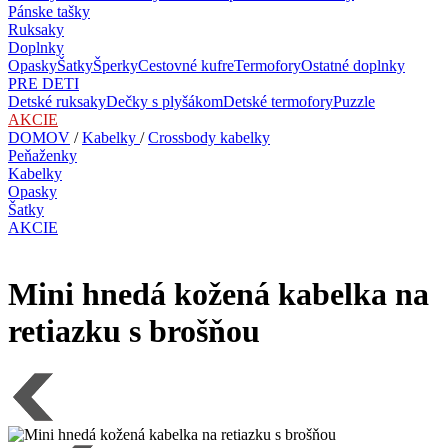
Pánske tašky
Ruksaky
Doplnky
Opasky
Šatky
Šperky
Cestovné kufre
Termofory
Ostatné doplnky
PRE DETI
Detské ruksaky
Dečky s plyšákom
Detské termofory
Puzzle
AKCIE
DOMOV
/
Kabelky
/
Crossbody kabelky
Peňaženky
Kabelky
Opasky
Šatky
AKCIE
Mini hnedá kožená kabelka na
retiazku s brošňou