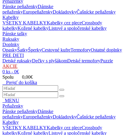
Peňaženky
Pánske peňaženky
Dámske
peňaženky
Europeňaženky
Dokladovky
Čašnícke peňaženky
Kabelky
VŠETKY KABELKY
Kabelky cez plece
Crossbody
kabelky
Kožené kabelky
Listové a spoločenské kabelky
Pánske tašky
Ruksaky
Doplnky
Opasky
Šatky
Šperky
Cestovné kufre
Termofory
Ostatné doplnky
PRE DETI
Detské ruksaky
Dečky s plyšákom
Detské termofory
Puzzle
AKCIE
0 ks - 0€
Spolu 0,00€
Prejsť do košíka
MENU
Peňaženky
Pánske peňaženky
Dámske
peňaženky
Europeňaženky
Dokladovky
Čašnícke peňaženky
Kabelky
VŠETKY KABELKY
Kabelky cez plece
Crossbody
kabelky
Kožené kabelky
Listové a spoločenské kabelky