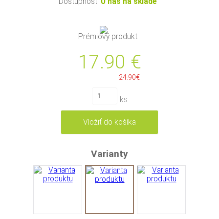
Dostupnosť:
U nás na sklade
Prémiový produkt
17.90
€
24.90€
ks
Varianty