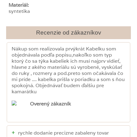
Materiál:
syntetika
Recenzie od zákazníkov
Nákup som realizovala prvýkrát Kabelku som
objednávala podľa popisu,nakoľko som typ
ktorý čo sa týka kabeliek ich musí najprv vidieť,
hlavne z akého materiálu sú vyrobené, vyskúšať
do ruky , rozmery a pod.preto som očakávala čo
mi príde .... kabelka prišla v poriadku a som s ňou
spokojná. Objednávať budem ďalšiu pre
kamarátku
Overený zákazník
+
rychle dodanie precizne zabaleny tovar