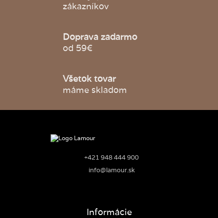
zákazníkov
Doprava zadarmo
od 59€
Všetok tovar
máme skladom
+421 948 444 900
info@lamour.sk
Informácie