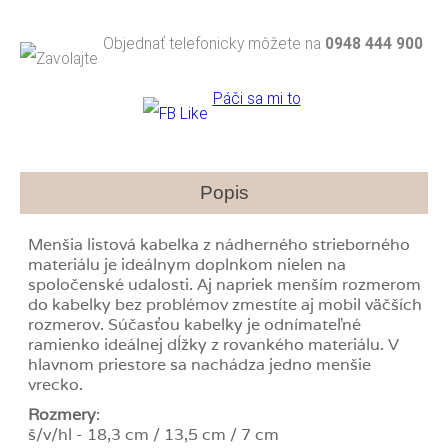
Objednať telefonicky môžete na
0948 444 900
Páči sa mi to
Popis
Menšia listová kabelka z nádherného strieborného
materiálu je ideálnym doplnkom nielen na
spoločenské udalosti. Aj napriek menším rozmerom
do kabelky bez problémov zmestíte aj mobil väčších
rozmerov. Súčasťou kabelky je odnímateľné
ramienko ideálnej dĺžky z rovankého materiálu. V
hlavnom priestore sa nachádza jedno menšie
vrecko.
Rozmery
:
š/v/hl - 18,3 cm / 13,5 cm / 7 cm