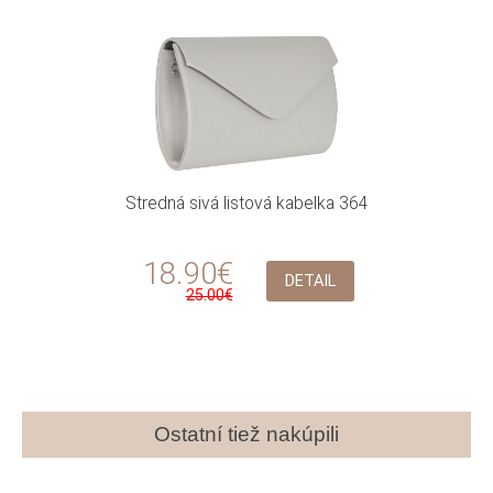
Stredná sivá listová kabelka 364
18.90€
DETAIL
25.00€
Ostatní tiež nakúpili