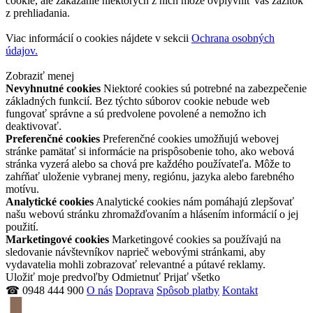
cookie, ale zakázanie niektorých z nich môže ovplyvniť váš zážitok
z prehliadania.
Viac informácií o cookies nájdete v sekcii
Ochrana osobných
údajov.
Zobraziť menej
Nevyhnutné cookies
Niektoré cookies sú potrebné na zabezpečenie
základných funkcií. Bez týchto súborov cookie nebude web
fungovať správne a sú predvolene povolené a nemožno ich
deaktivovať.
Preferenčné cookies
Preferenčné cookies umožňujú webovej
stránke pamätať si informácie na prispôsobenie toho, ako webová
stránka vyzerá alebo sa chová pre každého používateľa. Môže to
zahŕňať uloženie vybranej meny, regiónu, jazyka alebo farebného
motívu.
Analytické cookies
Analytické cookies nám pomáhajú zlepšovať
našu webovú stránku zhromažďovaním a hlásením informácií o jej
použití.
Marketingové cookies
Marketingové cookies sa používajú na
sledovanie návštevníkov naprieč webovými stránkami, aby
vydavatelia mohli zobrazovať relevantné a pútavé reklamy.
Uložiť moje predvoľby
Odmietnuť
Prijať všetko
☎ 0948 444 900
O nás
Doprava
Spôsob platby
Kontakt