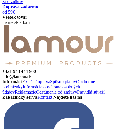
zákazníkov
Doprava zadarmo
od 59€
Všetok tovar
máme skladom
+421 948 444 900
info@lamour.sk
Informácie
O nás
Doprava
Spôsob platby
Obchodné
podmienky
Informácie o ochrane osobných
údajov
Reklamácie
Odstúpenie od zmluvy
Pravidlá súťaží
Zákaznícky servis
Kontakt
Nájdete nás na