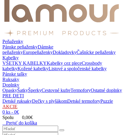
Peňaženky
Pánske peňaženky
Dámske
peňaženky
Europeňaženky
Dokladovky
Čašnícke peňaženky
Kabelky
VŠETKY KABELKY
Kabelky cez plece
Crossbody
kabelky
Kožené kabelky
Listové a spoločenské kabelky
Pánske tašky
Ruksaky
Doplnky
Opasky
Šatky
Šperky
Cestovné kufre
Termofory
Ostatné doplnky
PRE DETI
Detské ruksaky
Dečky s plyšákom
Detské termofory
Puzzle
AKCIE
0 ks - 0€
Spolu 0,00€
Prejsť do košíka