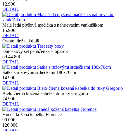
12.90€
DETAIL
Malá šedá plyšová mačička s nahrievacím vankúšikom
15.90€
DETAIL
Ostatní tiež nakúpili
Darčekový set peňaženka + opasok
od 44.80€
DETAIL
Šatka s ružovými srdiečkami 180x70cm
14.90€
DETAIL
Bielo-čierna kožená kabelka do ruky Gregorio
74.90€
DETAIL
Hnedá kožená kabelka Florence
99.00€
126.00€
DETAIL