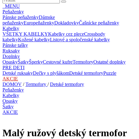
MENU
Peňaženky
Pánske peňaženky
Dámske
peňaženky
Europeňaženky
Dokladovky
Čašnícke peňaženky
Kabelky
VŠETKY KABELKY
Kabelky cez plece
Crossbody
kabelky
Kožené kabelky
Listové a spoločenské kabelky
Pánske tašky
Ruksaky
Doplnky
Opasky
Šatky
Šperky
Cestovné kufre
Termofory
Ostatné doplnky
PRE DETI
Detské ruksaky
Dečky s plyšákom
Detské termofory
Puzzle
AKCIE
DOMOV
/
Termofory
/
Detské termofory
Peňaženky
Kabelky
Opasky
Šatky
AKCIE
Malý ružový detský termofor