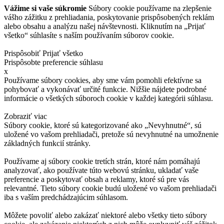
Vážime si vaše súkromie
Súbory cookie používame na zlepšenie
vášho zážitku z prehliadania, poskytovanie prispôsobených reklám
alebo obsahu a analýzu našej návštevnosti. Kliknutím na „Prijať
všetko“ súhlasíte s naším používaním súborov cookie.
Prispôsobiť
Prijať všetko
Prispôsobte preferencie súhlasu
x
Používame súbory cookies, aby sme vám pomohli efektívne sa
pohybovať a vykonávať určité funkcie. Nižšie nájdete podrobné
informácie o všetkých súboroch cookie v každej kategórii súhlasu.
Zobraziť viac
Súbory cookie, ktoré sú kategorizované ako „Nevyhnutné“, sú
uložené vo vašom prehliadači, pretože sú nevyhnutné na umožnenie
základných funkcií stránky.
Používame aj súbory cookie tretích strán, ktoré nám pomáhajú
analyzovať, ako používate túto webovú stránku, ukladať vaše
preferencie a poskytovať obsah a reklamy, ktoré sú pre vás
relevantné. Tieto súbory cookie budú uložené vo vašom prehliadači
iba s vaším predchádzajúcim súhlasom.
Môžete povoliť alebo zakázať niektoré alebo všetky tieto súbory