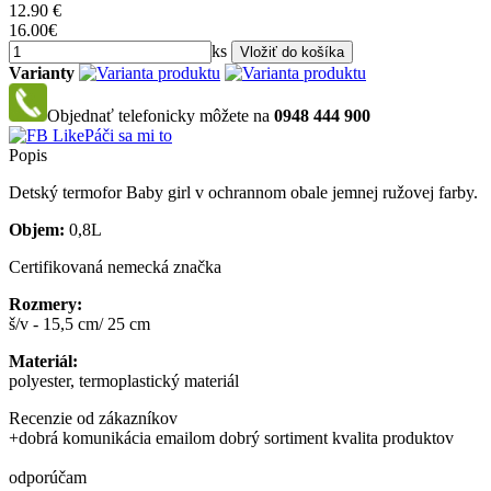
12.90
€
16.00€
ks
Varianty
Objednať telefonicky môžete na
0948 444 900
Páči sa mi to
Popis
Detský termofor Baby girl v ochrannom obale jemnej ružovej farby.
Objem:
0,8L
Certifikovaná nemecká značka
Rozmery:
š/v - 15,5 cm/ 25 cm
Materiál:
polyester, termoplastický materiál
Recenzie od zákazníkov
+
dobrá komunikácia emailom dobrý sortiment kvalita produktov
odporúčam