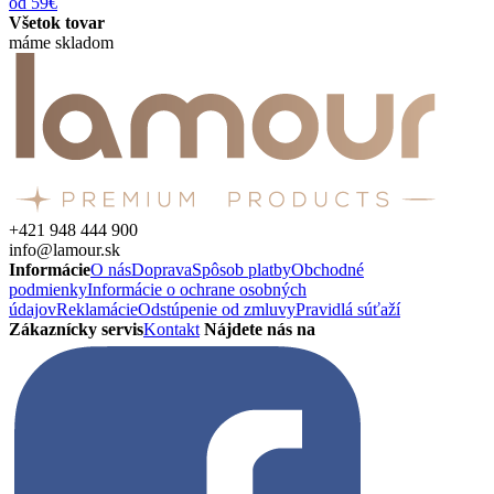
od 59€
Všetok tovar
máme skladom
+421 948 444 900
info@lamour.sk
Informácie
O nás
Doprava
Spôsob platby
Obchodné
podmienky
Informácie o ochrane osobných
údajov
Reklamácie
Odstúpenie od zmluvy
Pravidlá súťaží
Zákaznícky servis
Kontakt
Nájdete nás na