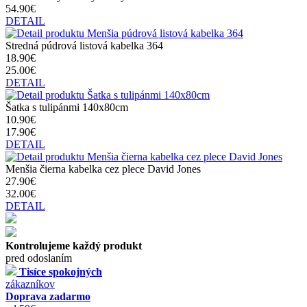
54.90€
DETAIL
Stredná púdrová listová kabelka 364
18.90€
25.00€
DETAIL
Šatka s tulipánmi 140x80cm
10.90€
17.90€
DETAIL
Menšia čierna kabelka cez plece David Jones
27.90€
32.00€
DETAIL
Kontrolujeme každý produkt
pred odoslaním
Tisíce spokojných
zákazníkov
Doprava zadarmo