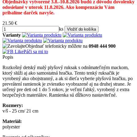
Objednávky vytvorené 3.8.-10.8.2026 budú z dôvodu dovolenky
odosielané v utorok 11.8.2026. Ako kompenzáciu Vám
pribalíme darček navyše.
21.50
€
ks
Varianty
Objednať telefonicky môžete na
0948 444 900
Páči sa mi to
Popis
Rozkošný detský malý plyšový ruksak s odnímateľným mackom,
ktorý slúži aj ako samostatná hračka. Tento tenký ruksačik je
vyrobený ako obojstranný, a ak si dieťa vyberie plyšovú hračku, po
prevrátení ramienok je zvieratko vyobrazené aj na druhej strane. Je
určený pre deti od 1 do 5 rokov, je veľmi ľahký, vyrobený z extra
bezpečných materiálov. Ramienka sú dĺžkovo nastaviteľné.
Rozmery:
v/š - 25 cm/ 21 cm
Materiál:
polyester