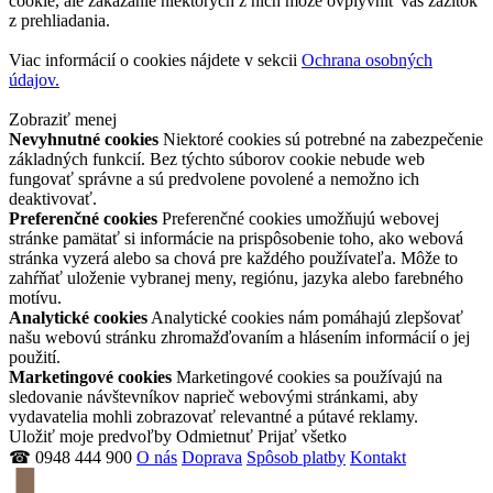
cookie, ale zakázanie niektorých z nich môže ovplyvniť váš zážitok
z prehliadania.
Viac informácií o cookies nájdete v sekcii
Ochrana osobných
údajov.
Zobraziť menej
Nevyhnutné cookies
Niektoré cookies sú potrebné na zabezpečenie
základných funkcií. Bez týchto súborov cookie nebude web
fungovať správne a sú predvolene povolené a nemožno ich
deaktivovať.
Preferenčné cookies
Preferenčné cookies umožňujú webovej
stránke pamätať si informácie na prispôsobenie toho, ako webová
stránka vyzerá alebo sa chová pre každého používateľa. Môže to
zahŕňať uloženie vybranej meny, regiónu, jazyka alebo farebného
motívu.
Analytické cookies
Analytické cookies nám pomáhajú zlepšovať
našu webovú stránku zhromažďovaním a hlásením informácií o jej
použití.
Marketingové cookies
Marketingové cookies sa používajú na
sledovanie návštevníkov naprieč webovými stránkami, aby
vydavatelia mohli zobrazovať relevantné a pútavé reklamy.
Uložiť moje predvoľby
Odmietnuť
Prijať všetko
☎ 0948 444 900
O nás
Doprava
Spôsob platby
Kontakt