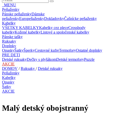
MENU
Peňaženky
Pánske peňaženky
Dámske
peňaženky
Europeňaženky
Dokladovky
Čašnícke peňaženky
Kabelky
VŠETKY KABELKY
Kabelky cez plece
Crossbody
kabelky
Kožené kabelky
Listové a spoločenské kabelky
Pánske tašky
Ruksaky
Doplnky
Opasky
Šatky
Šperky
Cestovné kufre
Termofory
Ostatné doplnky
PRE DETI
Detské ruksaky
Dečky s plyšákom
Detské termofory
Puzzle
AKCIE
DOMOV
/
Ruksaky
/
Detské ruksaky
Peňaženky
Kabelky
Opasky
Šatky
AKCIE
Malý detský obojstranný