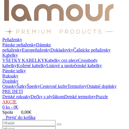
Peňaženky
Pánske peňaženky
Dámske
peňaženky
Europeňaženky
Dokladovky
Čašnícke peňaženky
Kabelky
VŠETKY KABELKY
Kabelky cez plece
Crossbody
kabelky
Kožené kabelky
Listové a spoločenské kabelky
Pánske tašky
Ruksaky
Doplnky
Opasky
Šatky
Šperky
Cestovné kufre
Termofory
Ostatné doplnky
PRE DETI
Detské ruksaky
Dečky s plyšákom
Detské termofory
Puzzle
AKCIE
0 ks - 0€
Spolu 0,00€
Prejsť do košíka