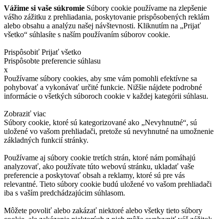
Vážime si vaše súkromie
Súbory cookie používame na zlepšenie
vášho zážitku z prehliadania, poskytovanie prispôsobených reklám
alebo obsahu a analýzu našej návštevnosti. Kliknutím na „Prijať
všetko“ súhlasíte s naším používaním súborov cookie.
Prispôsobiť
Prijať všetko
Prispôsobte preferencie súhlasu
x
Používame súbory cookies, aby sme vám pomohli efektívne sa
pohybovať a vykonávať určité funkcie. Nižšie nájdete podrobné
informácie o všetkých súboroch cookie v každej kategórii súhlasu.
Zobraziť viac
Súbory cookie, ktoré sú kategorizované ako „Nevyhnutné“, sú
uložené vo vašom prehliadači, pretože sú nevyhnutné na umožnenie
základných funkcií stránky.
Používame aj súbory cookie tretích strán, ktoré nám pomáhajú
analyzovať, ako používate túto webovú stránku, ukladať vaše
preferencie a poskytovať obsah a reklamy, ktoré sú pre vás
relevantné. Tieto súbory cookie budú uložené vo vašom prehliadači
iba s vaším predchádzajúcim súhlasom.
Môžete povoliť alebo zakázať niektoré alebo všetky tieto súbory