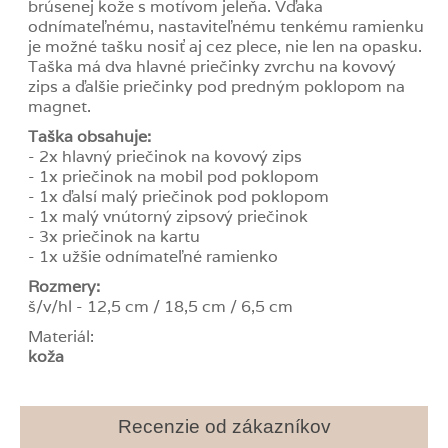
brúsenej kože s motívom jeleňa. Vďaka
odnímateľnému, nastaviteľnému tenkému ramienku
je možné tašku nosiť aj cez plece, nie len na opasku.
Taška má dva hlavné priečinky zvrchu na kovový
zips a ďalšie priečinky pod predným poklopom na
magnet.
Taška obsahuje:
- 2x hlavný priečinok na kovový zips
- 1x priečinok na mobil pod poklopom
- 1x ďalsí malý priečinok pod poklopom
- 1x malý vnútorný zipsový priečinok
- 3x priečinok na kartu
- 1x užšie odnímateľné ramienko
Rozmery:
š/v/hl - 12,5 cm / 18,5 cm / 6,5 cm
Materiál:
koža
Recenzie od zákazníkov