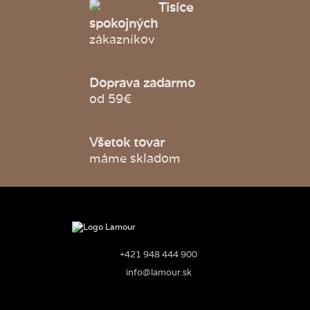
Tisíce
spokojných
zákazníkov
Doprava zadarmo
od 59€
Všetok tovar
máme skladom
+421 948 444 900
info@lamour.sk