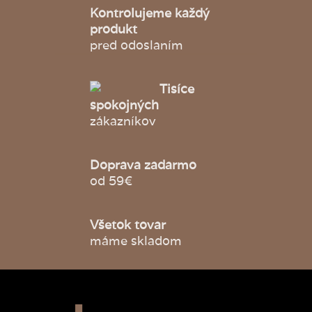
Kontrolujeme každý
produkt
pred odoslaním
Tisíce
spokojných
zákazníkov
Doprava zadarmo
od 59€
Všetok tovar
máme skladom