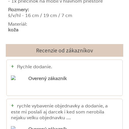
- 1x priečinok na mobil v hlavnom priestore
Rozmery:
š/v/hl - 16 cm / 19 cm / 7 cm
Materiál:
koža
Recenzie od zákazníkov
+
Rychle dodanie.
Overený zákazník
+
rychle vybavenie objednavky a dodanie, a
este mi poslali aj darcek i ked som nerobila
nejaku velku objednavku ....