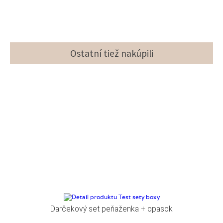
Ostatní tiež nakúpili
Darčekový set peňaženka + opasok