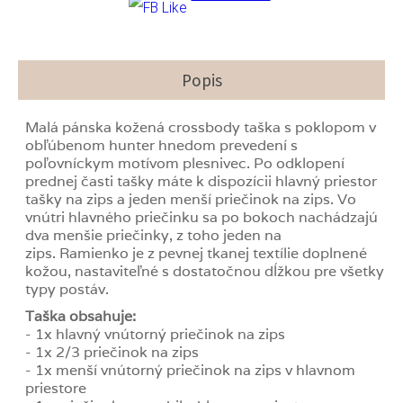
Popis
Malá pánska kožená crossbody taška s poklopom v
obľúbenom hunter hnedom prevedení s
poľovníckym motívom plesnivec. Po odklopení
prednej časti tašky máte k dispozícii hlavný priestor
tašky na zips a jeden menší priečinok na zips. Vo
vnútri hlavného priečinku sa po bokoch nachádzajú
dva menšie priečinky, z toho jeden na
zips. Ramienko je z pevnej tkanej textílie doplnené
kožou, nastaviteľné s dostatočnou dĺžkou pre všetky
typy postáv.
Taška obsahuje:
- 1x hlavný vnútorný priečinok na zips
- 1x 2/3 priečinok na zips
- 1x menší vnútorný priečinok na zips v hlavnom
priestore