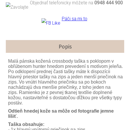
Objednať telefonicky môžete na
0948 444 900
Páči sa mi to
Popis
Malá pánska kožená crossbody taška s poklopom v
obľúbenom hunter hnedom prevedení s motívom jeleňa.
Po odklopení prednej časti tašky máte k dispozícii
hlavný priestor tašky na zips a jeden menší priečinok na
zips. Vo vnútri hlavného priečinku sa po bokoch
nachádzajú dva menšie priečinky, z toho jeden na
zips. Ramienko je z pevnej tkanej textílie doplnené
kožou, nastaviteľné s dostatočou dĺžkou pre všetky typy
postáv.
Odtieň hnedej kože sa môže od fotografie jemne
líšiť.
Taška obsahuje:
- 1x hlavný vnútorný priečinok na zips