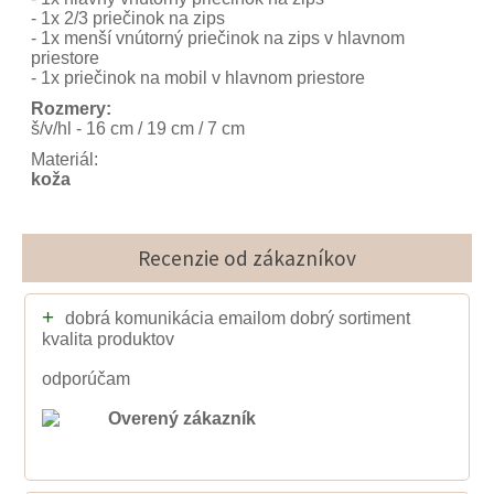
- 1x 2/3 priečinok na zips
- 1x menší vnútorný priečinok na zips v hlavnom
priestore
- 1x priečinok na mobil v hlavnom priestore
Rozmery:
š/v/hl - 16 cm / 19 cm / 7 cm
Materiál:
koža
Recenzie od zákazníkov
+
dobrá komunikácia emailom dobrý sortiment
kvalita produktov
odporúčam
Overený zákazník