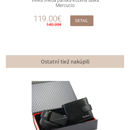
Veľká hnedá pánska kožená taška
Mercucio
119.00€
DETAIL
140.00€
Ostatní tiež nakúpili