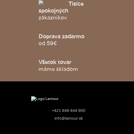
Tisíce
spokojných
zákazníkov
Doprava zadarmo
od 59€
Všetok tovar
máme skladom
+421 948 444 900
info@lamour.sk