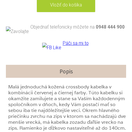
Objednať telefonicky môžete na
0948 444 900
Páči sa mi to
Popis
Malá jednoduchá kožená crossbody kabelka v
kombinácii červenej a čiernej farby. Túto kabelku si
okamžite zamilujete a stane sa Vaším každodenným
spoločníkom v dňoch, kedy Vám postačí mať so
sebou iba tie najdôležitejšie veci. Okrem hlavného
priečinku zvrchu na zips v ktorom sa nachádzajú dve
menšie vrecká, má kabelka zozadu ďaľšie vrecko na
zips. Ramienko je dĺžkovo nastaviteľné až do 140cm.