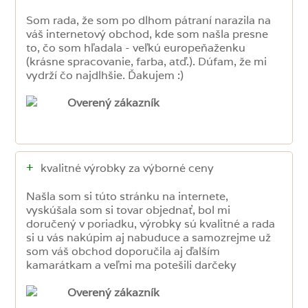
Som rada, že som po dlhom pátraní narazila na
váš internetový obchod, kde som našla presne
to, čo som hľadala - veľkú europeňaženku
(krásne spracovanie, farba, atď.). Dúfam, že mi
vydrží čo najdlhšie. Ďakujem :)
Overený zákazník
+
kvalitné výrobky za výborné ceny
Našla som si túto stránku na internete,
vyskúšala som si tovar objednať, bol mi
doručený v poriadku, výrobky sú kvalitné a rada
si u vás nakúpim aj nabuduce a samozrejme už
som váš obchod doporučila aj ďalším
kamarátkam a veľmi ma potešili darčeky
Overený zákazník