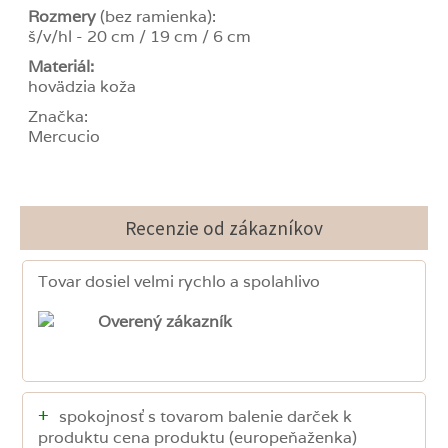
Rozmery
(bez ramienka):
š/v/hl - 20 cm / 19 cm / 6 cm
Materiál:
hovädzia koža
Značka:
Mercucio
Recenzie od zákazníkov
Tovar dosiel velmi rychlo a spolahlivo
Overený zákazník
+
spokojnosť s tovarom balenie darček k
produktu cena produktu (europeňaženka)