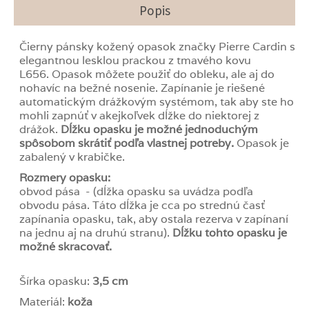
Popis
Čierny pánsky kožený opasok značky Pierre Cardin s
elegantnou lesklou prackou z tmavého kovu
L656. Opasok môžete použiť do obleku, ale aj do
nohavíc na bežné nosenie. Zapínanie je riešené
automatickým drážkovým systémom, tak aby ste ho
mohli zapnúť v akejkoľvek dĺžke do niektorej z
drážok.
Dĺžku opasku je možné jednoduchým
spôsobom skrátiť podľa vlastnej potreby.
Opasok je
zabalený v krabičke.
Rozmery opasku:
obvod pása - (dĺžka opasku sa uvádza podľa
obvodu pása. Táto dĺžka je cca po strednú časť
zapínania opasku, tak, aby ostala rezerva v zapínaní
na jednu aj na druhú stranu).
Dĺžku tohto opasku je
možné skracovať.
Šírka opasku:
3,5 cm
Materiál:
koža