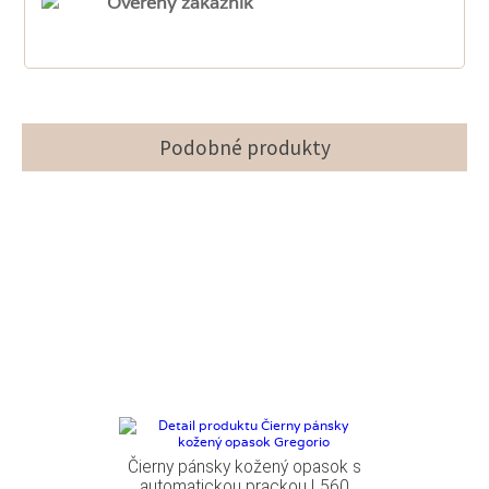
Overený zákazník
Podobné produkty
Čierny pánsky kožený opasok s
automatickou prackou L560