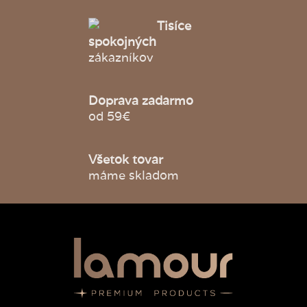
Tisíce
spokojných
zákazníkov
Doprava zadarmo
od 59€
Všetok tovar
máme skladom