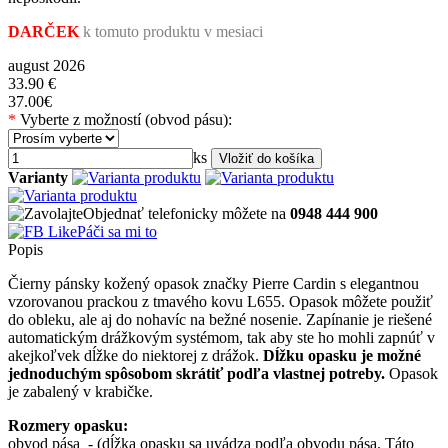
DARČEK
k tomuto produktu v mesiaci
august 2026
33.90
€
37.00€
*
Vyberte z možností (obvod pásu):
ks
Varianty
Objednať telefonicky môžete na
0948 444 900
Páči sa mi to
Popis
Čierny pánsky kožený opasok značky Pierre Cardin s elegantnou
vzorovanou prackou z tmavého kovu L655. Opasok môžete použiť
do obleku, ale aj do nohavíc na bežné nosenie. Zapínanie je riešené
automatickým drážkovým systémom, tak aby ste ho mohli zapnúť v
akejkoľvek dĺžke do niektorej z drážok.
Dĺžku opasku je možné
jednoduchým spôsobom skrátiť podľa vlastnej potreby.
Opasok
je zabalený v krabičke.
Rozmery opasku:
obvod pása - (dĺžka opasku sa uvádza podľa obvodu pása. Táto