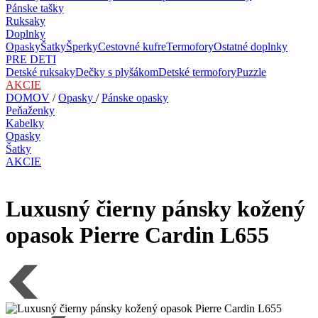
Pánske tašky
Ruksaky
Doplnky
Opasky
Šatky
Šperky
Cestovné kufre
Termofory
Ostatné doplnky
PRE DETI
Detské ruksaky
Dečky s plyšákom
Detské termofory
Puzzle
AKCIE
DOMOV
/
Opasky
/
Pánske opasky
Peňaženky
Kabelky
Opasky
Šatky
AKCIE
Luxusný čierny pánsky kožený
opasok Pierre Cardin L655