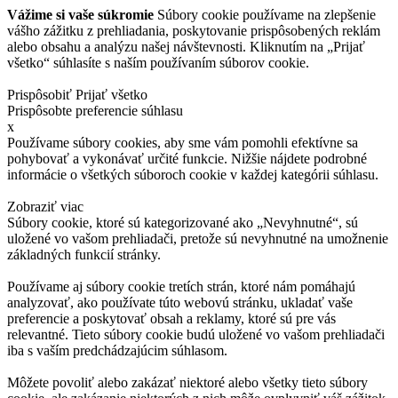
Vážime si vaše súkromie
Súbory cookie používame na zlepšenie
vášho zážitku z prehliadania, poskytovanie prispôsobených reklám
alebo obsahu a analýzu našej návštevnosti. Kliknutím na „Prijať
všetko“ súhlasíte s naším používaním súborov cookie.
Prispôsobiť
Prijať všetko
Prispôsobte preferencie súhlasu
x
Používame súbory cookies, aby sme vám pomohli efektívne sa
pohybovať a vykonávať určité funkcie. Nižšie nájdete podrobné
informácie o všetkých súboroch cookie v každej kategórii súhlasu.
Zobraziť viac
Súbory cookie, ktoré sú kategorizované ako „Nevyhnutné“, sú
uložené vo vašom prehliadači, pretože sú nevyhnutné na umožnenie
základných funkcií stránky.
Používame aj súbory cookie tretích strán, ktoré nám pomáhajú
analyzovať, ako používate túto webovú stránku, ukladať vaše
preferencie a poskytovať obsah a reklamy, ktoré sú pre vás
relevantné. Tieto súbory cookie budú uložené vo vašom prehliadači
iba s vaším predchádzajúcim súhlasom.
Môžete povoliť alebo zakázať niektoré alebo všetky tieto súbory