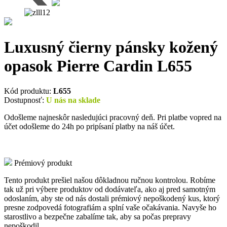
Luxusný čierny pánsky kožený
opasok Pierre Cardin L655
Kód produktu:
L655
Dostupnosť:
U nás na sklade
Odošleme najneskôr nasledujúci pracovný deň. Pri platbe vopred na
účet odošleme do 24h po pripísaní platby na náš účet.
Prémiový produkt
Tento produkt prešiel našou dôkladnou ručnou kontrolou. Robíme
tak už pri výbere produktov od dodávateľa, ako aj pred samotným
odoslaním, aby ste od nás dostali prémiový nepoškodený kus, ktorý
presne zodpovedá fotografiám a splní vaše očakávania. Navyše ho
starostlivo a bezpečne zabalíme tak, aby sa počas prepravy
nepoškodil.