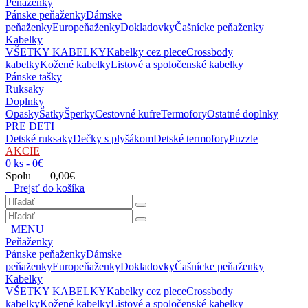
Peňaženky
Pánske peňaženky
Dámske
peňaženky
Europeňaženky
Dokladovky
Čašnícke peňaženky
Kabelky
VŠETKY KABELKY
Kabelky cez plece
Crossbody
kabelky
Kožené kabelky
Listové a spoločenské kabelky
Pánske tašky
Ruksaky
Doplnky
Opasky
Šatky
Šperky
Cestovné kufre
Termofory
Ostatné doplnky
PRE DETI
Detské ruksaky
Dečky s plyšákom
Detské termofory
Puzzle
AKCIE
0 ks - 0€
Spolu 0,00€
Prejsť do košíka
MENU
Peňaženky
Pánske peňaženky
Dámske
peňaženky
Europeňaženky
Dokladovky
Čašnícke peňaženky
Kabelky
VŠETKY KABELKY
Kabelky cez plece
Crossbody
kabelky
Kožené kabelky
Listové a spoločenské kabelky