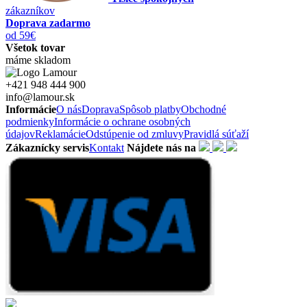
zákazníkov
Doprava zadarmo
od 59€
Všetok tovar
máme skladom
+421 948 444 900
info@lamour.sk
Informácie
O nás
Doprava
Spôsob platby
Obchodné
podmienky
Informácie o ochrane osobných
údajov
Reklamácie
Odstúpenie od zmluvy
Pravidlá súťaží
Zákaznícky servis
Kontakt
Nájdete nás na