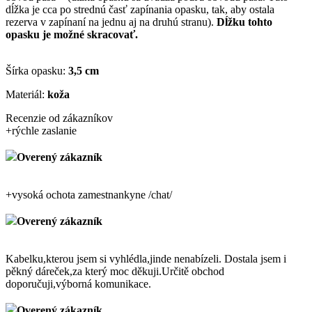
dĺžka je cca po strednú časť zapínania opasku, tak, aby ostala
rezerva v zapínaní na jednu aj na druhú stranu).
Dĺžku tohto
opasku je možné skracovať.
Šírka opasku:
3,5 cm
Materiál:
koža
Recenzie od zákazníkov
+
rýchle zaslanie
Overený zákazník
+
vysoká ochota zamestnankyne /chat/
Overený zákazník
Kabelku,kterou jsem si vyhlédla,jinde nenabízeli. Dostala jsem i
pěkný dáreček,za který moc děkuji.Určitě obchod
doporučuji,výborná komunikace.
Overený zákazník