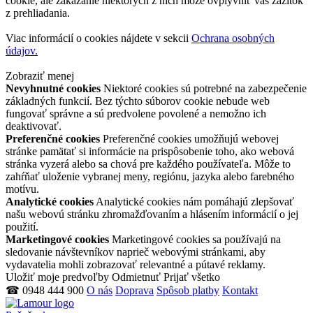
cookie, ale zakázanie niektorých z nich môže ovplyvniť váš zážitok
z prehliadania.
Viac informácií o cookies nájdete v sekcii
Ochrana osobných
údajov.
Zobraziť menej
Nevyhnutné cookies
Niektoré cookies sú potrebné na zabezpečenie
základných funkcií. Bez týchto súborov cookie nebude web
fungovať správne a sú predvolene povolené a nemožno ich
deaktivovať.
Preferenčné cookies
Preferenčné cookies umožňujú webovej
stránke pamätať si informácie na prispôsobenie toho, ako webová
stránka vyzerá alebo sa chová pre každého používateľa. Môže to
zahŕňať uloženie vybranej meny, regiónu, jazyka alebo farebného
motívu.
Analytické cookies
Analytické cookies nám pomáhajú zlepšovať
našu webovú stránku zhromažďovaním a hlásením informácií o jej
použití.
Marketingové cookies
Marketingové cookies sa používajú na
sledovanie návštevníkov naprieč webovými stránkami, aby
vydavatelia mohli zobrazovať relevantné a pútavé reklamy.
Uložiť moje predvoľby
Odmietnuť
Prijať všetko
☎ 0948 444 900
O nás
Doprava
Spôsob platby
Kontakt