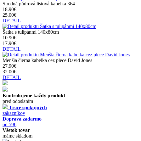
Stredná púdrová listová kabelka 364
18.90€
25.00€
DETAIL
Šatka s tulipánmi 140x80cm
10.90€
17.90€
DETAIL
Menšia čierna kabelka cez plece David Jones
27.90€
32.00€
DETAIL
Kontrolujeme každý produkt
pred odoslaním
Tisíce spokojných
zákazníkov
Doprava zadarmo
od 59€
Všetok tovar
máme skladom