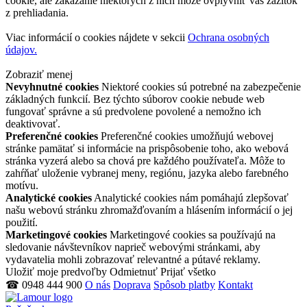
cookie, ale zakázanie niektorých z nich môže ovplyvniť váš zážitok
z prehliadania.
Viac informácií o cookies nájdete v sekcii
Ochrana osobných
údajov.
Zobraziť menej
Nevyhnutné cookies
Niektoré cookies sú potrebné na zabezpečenie
základných funkcií. Bez týchto súborov cookie nebude web
fungovať správne a sú predvolene povolené a nemožno ich
deaktivovať.
Preferenčné cookies
Preferenčné cookies umožňujú webovej
stránke pamätať si informácie na prispôsobenie toho, ako webová
stránka vyzerá alebo sa chová pre každého používateľa. Môže to
zahŕňať uloženie vybranej meny, regiónu, jazyka alebo farebného
motívu.
Analytické cookies
Analytické cookies nám pomáhajú zlepšovať
našu webovú stránku zhromažďovaním a hlásením informácií o jej
použití.
Marketingové cookies
Marketingové cookies sa používajú na
sledovanie návštevníkov naprieč webovými stránkami, aby
vydavatelia mohli zobrazovať relevantné a pútavé reklamy.
Uložiť moje predvoľby
Odmietnuť
Prijať všetko
☎ 0948 444 900
O nás
Doprava
Spôsob platby
Kontakt