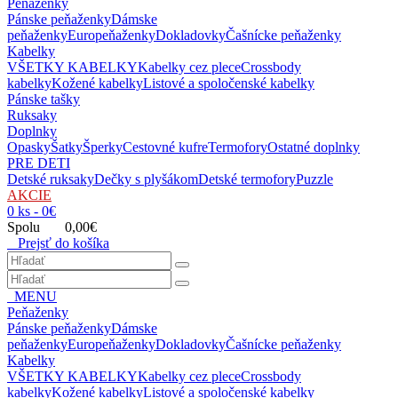
Peňaženky
Pánske peňaženky
Dámske
peňaženky
Europeňaženky
Dokladovky
Čašnícke peňaženky
Kabelky
VŠETKY KABELKY
Kabelky cez plece
Crossbody
kabelky
Kožené kabelky
Listové a spoločenské kabelky
Pánske tašky
Ruksaky
Doplnky
Opasky
Šatky
Šperky
Cestovné kufre
Termofory
Ostatné doplnky
PRE DETI
Detské ruksaky
Dečky s plyšákom
Detské termofory
Puzzle
AKCIE
0 ks - 0€
Spolu 0,00€
Prejsť do košíka
MENU
Peňaženky
Pánske peňaženky
Dámske
peňaženky
Europeňaženky
Dokladovky
Čašnícke peňaženky
Kabelky
VŠETKY KABELKY
Kabelky cez plece
Crossbody
kabelky
Kožené kabelky
Listové a spoločenské kabelky