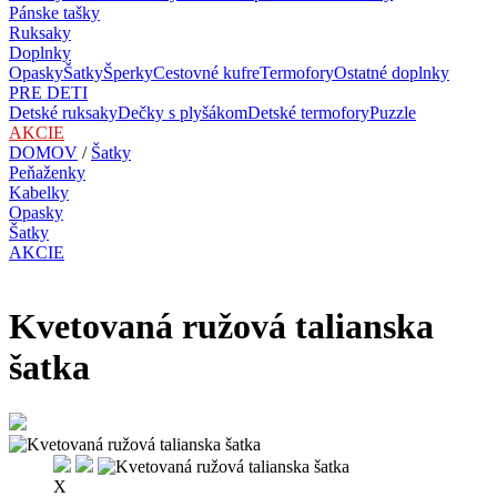
Pánske tašky
Ruksaky
Doplnky
Opasky
Šatky
Šperky
Cestovné kufre
Termofory
Ostatné doplnky
PRE DETI
Detské ruksaky
Dečky s plyšákom
Detské termofory
Puzzle
AKCIE
DOMOV
/
Šatky
Peňaženky
Kabelky
Opasky
Šatky
AKCIE
Kvetovaná ružová talianska
šatka
X