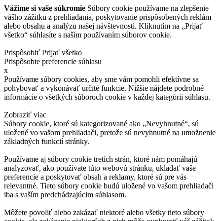
Vážime si vaše súkromie
Súbory cookie používame na zlepšenie
vášho zážitku z prehliadania, poskytovanie prispôsobených reklám
alebo obsahu a analýzu našej návštevnosti. Kliknutím na „Prijať
všetko“ súhlasíte s naším používaním súborov cookie.
Prispôsobiť
Prijať všetko
Prispôsobte preferencie súhlasu
x
Používame súbory cookies, aby sme vám pomohli efektívne sa
pohybovať a vykonávať určité funkcie. Nižšie nájdete podrobné
informácie o všetkých súboroch cookie v každej kategórii súhlasu.
Zobraziť viac
Súbory cookie, ktoré sú kategorizované ako „Nevyhnutné“, sú
uložené vo vašom prehliadači, pretože sú nevyhnutné na umožnenie
základných funkcií stránky.
Používame aj súbory cookie tretích strán, ktoré nám pomáhajú
analyzovať, ako používate túto webovú stránku, ukladať vaše
preferencie a poskytovať obsah a reklamy, ktoré sú pre vás
relevantné. Tieto súbory cookie budú uložené vo vašom prehliadači
iba s vaším predchádzajúcim súhlasom.
Môžete povoliť alebo zakázať niektoré alebo všetky tieto súbory