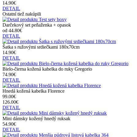
14.90€
DETAIL
Ostatní tiež nakúpili
Darčekový set peňaženka + opasok
od 44.80€
DETAIL
Šatka s ružovými srdiečkami 180x70cm
14.90€
DETAIL
Bielo-čierna kožená kabelka do ruky Gregorio
74.90€
DETAIL
Hnedá kožená kabelka Florence
99.00€
126.00€
DETAIL
Mini dámsky kožený hnedý ruksak
54.90€
DETAIL