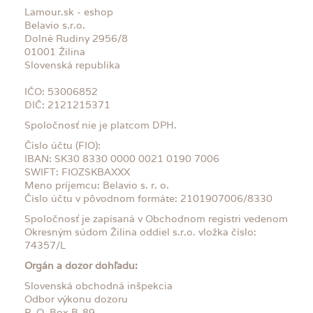
Lamour.sk - eshop
Belavio s.r.o.
Dolné Rudiny 2956/8
01001 Žilina
Slovenská republika
IČO: 53006852
DIČ: 2121215371
Spoločnosť nie je platcom DPH.
Číslo účtu (FIO):
IBAN: SK30 8330 0000 0021 0190 7006
SWIFT: FIOZSKBAXXX
Meno príjemcu: Belavio s. r. o.
Číslo účtu v pôvodnom formáte: 2101907006/8330
Spoločnosť je zapísaná v Obchodnom registri vedenom
Okresným súdom Žilina oddiel s.r.o. vložka číslo:
74357/L
Orgán a dozor dohľadu:
Slovenská obchodná inšpekcia
Odbor výkonu dozoru
P. O. Box B-89