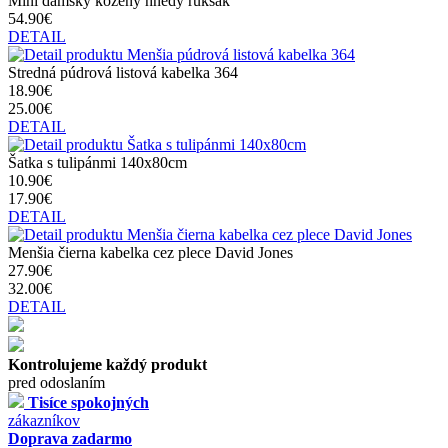
Mini dámsky kožený hnedý ruksak
54.90€
DETAIL
Stredná púdrová listová kabelka 364
18.90€
25.00€
DETAIL
Šatka s tulipánmi 140x80cm
10.90€
17.90€
DETAIL
Menšia čierna kabelka cez plece David Jones
27.90€
32.00€
DETAIL
Kontrolujeme každý produkt
pred odoslaním
Tisíce spokojných
zákazníkov
Doprava zadarmo