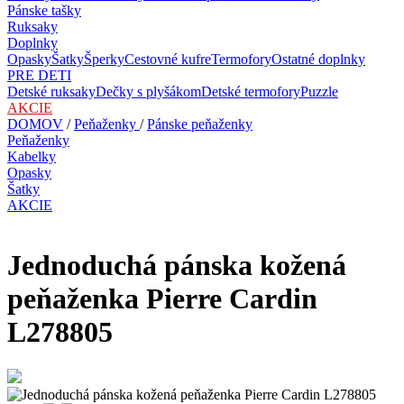
Pánske tašky
Ruksaky
Doplnky
Opasky
Šatky
Šperky
Cestovné kufre
Termofory
Ostatné doplnky
PRE DETI
Detské ruksaky
Dečky s plyšákom
Detské termofory
Puzzle
AKCIE
DOMOV
/
Peňaženky
/
Pánske peňaženky
Peňaženky
Kabelky
Opasky
Šatky
AKCIE
Jednoduchá pánska kožená
peňaženka Pierre Cardin
L278805