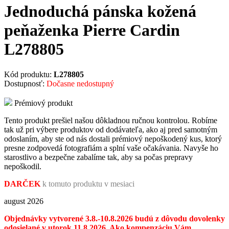
Jednoduchá pánska kožená
peňaženka Pierre Cardin
L278805
Kód produktu:
L278805
Dostupnosť:
Dočasne nedostupný
Prémiový produkt
Tento produkt prešiel našou dôkladnou ručnou kontrolou. Robíme
tak už pri výbere produktov od dodávateľa, ako aj pred samotným
odoslaním, aby ste od nás dostali prémiový nepoškodený kus, ktorý
presne zodpovedá fotografiám a splní vaše očakávania. Navyše ho
starostlivo a bezpečne zabalíme tak, aby sa počas prepravy
nepoškodil.
DARČEK
k tomuto produktu v mesiaci
august 2026
Objednávky vytvorené 3.8.-10.8.2026 budú z dôvodu dovolenky
odosielané v utorok 11.8.2026. Ako kompenzáciu Vám