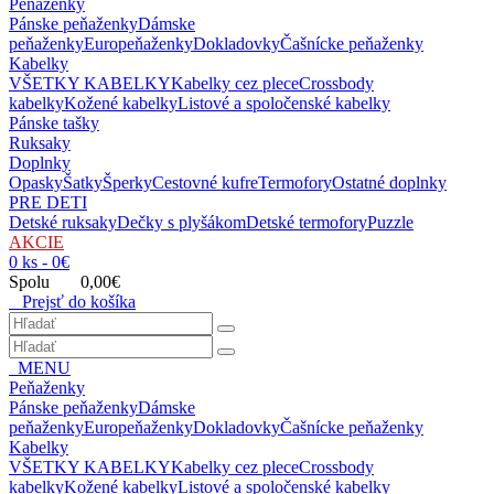
Peňaženky
Pánske peňaženky
Dámske
peňaženky
Europeňaženky
Dokladovky
Čašnícke peňaženky
Kabelky
VŠETKY KABELKY
Kabelky cez plece
Crossbody
kabelky
Kožené kabelky
Listové a spoločenské kabelky
Pánske tašky
Ruksaky
Doplnky
Opasky
Šatky
Šperky
Cestovné kufre
Termofory
Ostatné doplnky
PRE DETI
Detské ruksaky
Dečky s plyšákom
Detské termofory
Puzzle
AKCIE
0 ks - 0€
Spolu 0,00€
Prejsť do košíka
MENU
Peňaženky
Pánske peňaženky
Dámske
peňaženky
Europeňaženky
Dokladovky
Čašnícke peňaženky
Kabelky
VŠETKY KABELKY
Kabelky cez plece
Crossbody
kabelky
Kožené kabelky
Listové a spoločenské kabelky