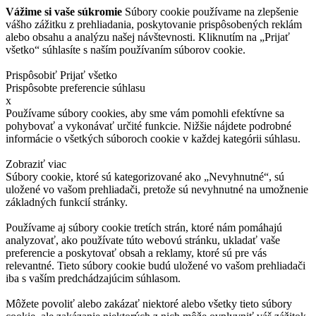
Vážime si vaše súkromie
Súbory cookie používame na zlepšenie
vášho zážitku z prehliadania, poskytovanie prispôsobených reklám
alebo obsahu a analýzu našej návštevnosti. Kliknutím na „Prijať
všetko“ súhlasíte s naším používaním súborov cookie.
Prispôsobiť
Prijať všetko
Prispôsobte preferencie súhlasu
x
Používame súbory cookies, aby sme vám pomohli efektívne sa
pohybovať a vykonávať určité funkcie. Nižšie nájdete podrobné
informácie o všetkých súboroch cookie v každej kategórii súhlasu.
Zobraziť viac
Súbory cookie, ktoré sú kategorizované ako „Nevyhnutné“, sú
uložené vo vašom prehliadači, pretože sú nevyhnutné na umožnenie
základných funkcií stránky.
Používame aj súbory cookie tretích strán, ktoré nám pomáhajú
analyzovať, ako používate túto webovú stránku, ukladať vaše
preferencie a poskytovať obsah a reklamy, ktoré sú pre vás
relevantné. Tieto súbory cookie budú uložené vo vašom prehliadači
iba s vaším predchádzajúcim súhlasom.
Môžete povoliť alebo zakázať niektoré alebo všetky tieto súbory