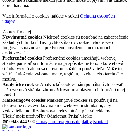
cookie, ale zakázanie niektorých z nich môže ovplyvniť váš zážitok
z prehliadania.
Viac informácií o cookies nájdete v sekcii
Ochrana osobných
údajov.
Zobraziť menej
Nevyhnutné cookies
Niektoré cookies sú potrebné na zabezpečenie
základných funkcií. Bez týchto súborov cookie nebude web
fungovať správne a sú predvolene povolené a nemožno ich
deaktivovať.
Preferenčné cookies
Preferenčné cookies umožňujú webovej
stránke pamätať si informácie na prispôsobenie toho, ako webová
stránka vyzerá alebo sa chová pre každého používateľa. Môže to
zahŕňať uloženie vybranej meny, regiónu, jazyka alebo farebného
motívu.
Analytické cookies
Analytické cookies nám pomáhajú zlepšovať
našu webovú stránku zhromažďovaním a hlásením informácií o jej
použití.
Marketingové cookies
Marketingové cookies sa používajú na
sledovanie návštevníkov naprieč webovými stránkami, aby
vydavatelia mohli zobrazovať relevantné a pútavé reklamy.
Uložiť moje predvoľby
Odmietnuť
Prijať všetko
☎ 0948 444 900
O nás
Doprava
Spôsob platby
Kontakt