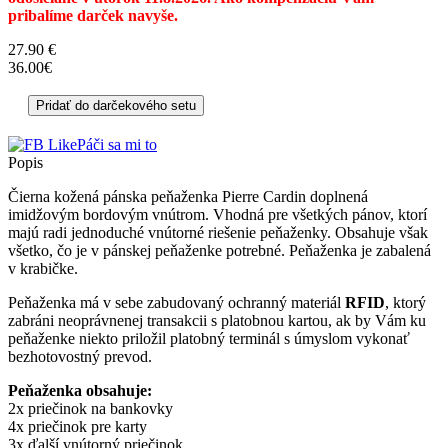
pribalíme darček navyše.
27.90
€
36.00€
Páči sa mi to
Popis
Čierna kožená pánska peňaženka Pierre Cardin doplnená
imidžovým bordovým vnútrom. Vhodná pre všetkých pánov, ktorí
majú radi jednoduché vnútorné riešenie peňaženky. Obsahuje však
všetko, čo je v pánskej peňaženke potrebné. Peňaženka je zabalená
v krabičke.
Peňaženka má v sebe zabudovaný ochranný materiál
RFID
, ktorý
zabráni neoprávnenej transakcii s platobnou kartou, ak by Vám ku
peňaženke niekto priložil platobný terminál s úmyslom vykonať
bezhotovostný prevod.
Peňaženka obsahuje:
2x priečinok na bankovky
4x priečinok pre karty
3x ďalší vnútorný priečinok