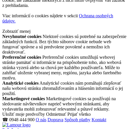
cookie, ale zakázanie niektorých z nich môže ovplyvniť váš zážitok
z prehliadania.
Viac informácií o cookies nájdete v sekcii
Ochrana osobných
údajov.
Zobraziť menej
Nevyhnutné cookies
Niektoré cookies sú potrebné na zabezpečenie
základných funkcií. Bez týchto súborov cookie nebude web
fungovať správne a sú predvolene povolené a nemožno ich
deaktivovať.
Preferenčné cookies
Preferenčné cookies umožňujú webovej
stránke pamätať si informácie na prispôsobenie toho, ako webová
stránka vyzerá alebo sa chová pre každého používateľa. Môže to
zahŕňať uloženie vybranej meny, regiónu, jazyka alebo farebného
motívu.
Analytické cookies
Analytické cookies nám pomáhajú zlepšovať
našu webovú stránku zhromažďovaním a hlásením informácií o jej
použití.
Marketingové cookies
Marketingové cookies sa používajú na
sledovanie návštevníkov naprieč webovými stránkami, aby
vydavatelia mohli zobrazovať relevantné a pútavé reklamy.
Uložiť moje predvoľby
Odmietnuť
Prijať všetko
☎ 0948 444 900
O nás
Doprava
Spôsob platby
Kontakt