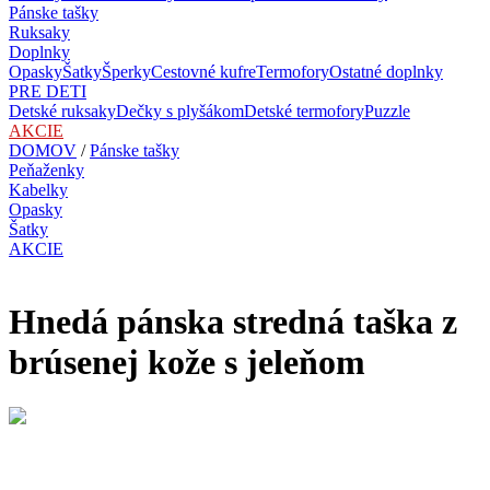
Pánske tašky
Ruksaky
Doplnky
Opasky
Šatky
Šperky
Cestovné kufre
Termofory
Ostatné doplnky
PRE DETI
Detské ruksaky
Dečky s plyšákom
Detské termofory
Puzzle
AKCIE
DOMOV
/
Pánske tašky
Peňaženky
Kabelky
Opasky
Šatky
AKCIE
Hnedá pánska stredná taška z
brúsenej kože s jeleňom