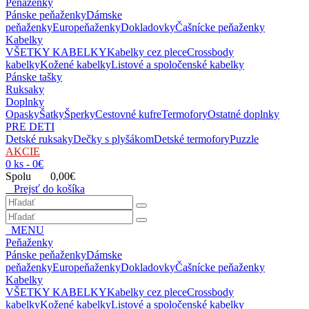
Peňaženky
Pánske peňaženky
Dámske
peňaženky
Europeňaženky
Dokladovky
Čašnícke peňaženky
Kabelky
VŠETKY KABELKY
Kabelky cez plece
Crossbody
kabelky
Kožené kabelky
Listové a spoločenské kabelky
Pánske tašky
Ruksaky
Doplnky
Opasky
Šatky
Šperky
Cestovné kufre
Termofory
Ostatné doplnky
PRE DETI
Detské ruksaky
Dečky s plyšákom
Detské termofory
Puzzle
AKCIE
0 ks - 0€
Spolu 0,00€
Prejsť do košíka
MENU
Peňaženky
Pánske peňaženky
Dámske
peňaženky
Europeňaženky
Dokladovky
Čašnícke peňaženky
Kabelky
VŠETKY KABELKY
Kabelky cez plece
Crossbody
kabelky
Kožené kabelky
Listové a spoločenské kabelky