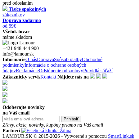
pred odoslaním
Tisíce spokojných
zákazníkov
Doprava zadarmo
od 59€
Všetok tovar
máme skladom
+421 948 444 900
info@lamour.sk
Informácie
O nás
Doprava
Spôsob platby
Obchodné
podmienky
Informácie o ochrane osobných
údajov
Reklamácie
Odstúpenie od zmluvy
Pravidlá súťaží
Zákaznícky servis
Kontakt
Nájdete nás na
Odoberajte novinky
na Váš email
Prihlásiť
Zľavy, akcie, novinky, kupóny priamo na Váš email
Partneri
LAMOUR.SK © 2015-2026 - Vytvorené s pomocou
SmartLink.sk