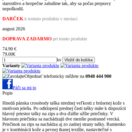
starostlivo a bezpečne zabalíme tak, aby sa počas prepravy
nepoškodil.
DARČEK
k tomuto produktu v mesiaci
august 2026
DOPRAVA ZADARMO
pri tomto produkte
74.90
€
79.00€
ks
Varianty
Objednať telefonicky môžete na
0948 444 900
Páči sa mi to
Popis
Hnedá pánska crossbody taška strednej veľkosti z brúsenej kože s
motívom jeleňa. Po odklopení prednej časti tašky máte k dispozícii
hlavný priestor tašky na zips a dva ďalšie užšie priečinky. V
hlavnom priečinku sa nachádzajú dve menšie postranné vrecká.
Priečinok na zips sa nachádza aj zo zadnej strany tašky. Ramienko
je v kombinácii kože a pevnej tkanej textílie, nastaviteľné s