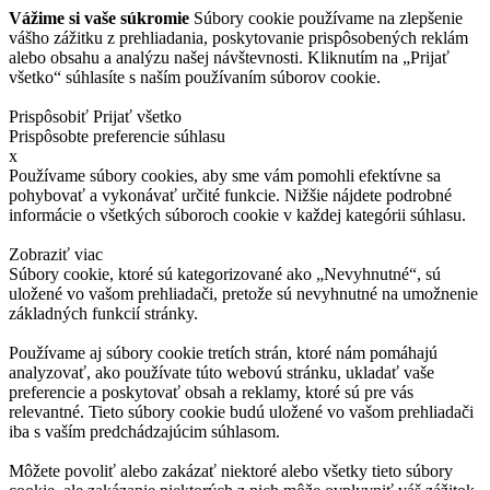
Vážime si vaše súkromie
Súbory cookie používame na zlepšenie
vášho zážitku z prehliadania, poskytovanie prispôsobených reklám
alebo obsahu a analýzu našej návštevnosti. Kliknutím na „Prijať
všetko“ súhlasíte s naším používaním súborov cookie.
Prispôsobiť
Prijať všetko
Prispôsobte preferencie súhlasu
x
Používame súbory cookies, aby sme vám pomohli efektívne sa
pohybovať a vykonávať určité funkcie. Nižšie nájdete podrobné
informácie o všetkých súboroch cookie v každej kategórii súhlasu.
Zobraziť viac
Súbory cookie, ktoré sú kategorizované ako „Nevyhnutné“, sú
uložené vo vašom prehliadači, pretože sú nevyhnutné na umožnenie
základných funkcií stránky.
Používame aj súbory cookie tretích strán, ktoré nám pomáhajú
analyzovať, ako používate túto webovú stránku, ukladať vaše
preferencie a poskytovať obsah a reklamy, ktoré sú pre vás
relevantné. Tieto súbory cookie budú uložené vo vašom prehliadači
iba s vaším predchádzajúcim súhlasom.
Môžete povoliť alebo zakázať niektoré alebo všetky tieto súbory