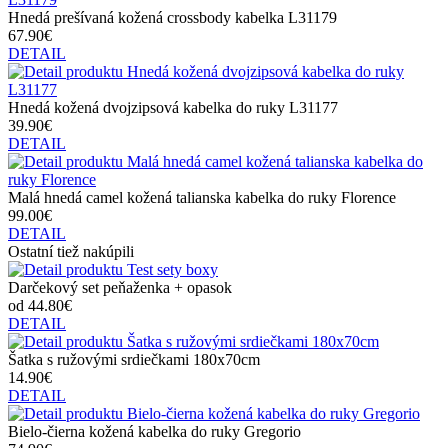
Hnedá prešívaná kožená crossbody kabelka L31179
67.90€
DETAIL
Hnedá kožená dvojzipsová kabelka do ruky L31177
39.90€
DETAIL
Malá hnedá camel kožená talianska kabelka do ruky Florence
99.00€
DETAIL
Ostatní tiež nakúpili
Darčekový set peňaženka + opasok
od 44.80€
DETAIL
Šatka s ružovými srdiečkami 180x70cm
14.90€
DETAIL
Bielo-čierna kožená kabelka do ruky Gregorio