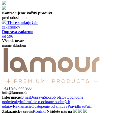
Kontrolujeme každý produkt
pred odoslaním
Tisíce spokojných
zákazníkov
Doprava zadarmo
od 59€
Všetok tovar
máme skladom
+421 948 444 900
info@lamour.sk
Informácie
O nás
Doprava
Spôsob platby
Obchodné
podmienky
Informácie o ochrane osobných
údajov
Reklamácie
Odstúpenie od zmluvy
Pravidlá súťaží
Zákaznícky servis
Kontakt
Nájdete nás na