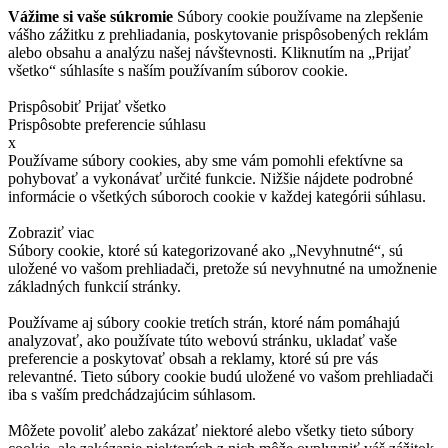
Vážime si vaše súkromie
Súbory cookie používame na zlepšenie
vášho zážitku z prehliadania, poskytovanie prispôsobených reklám
alebo obsahu a analýzu našej návštevnosti. Kliknutím na „Prijať
všetko“ súhlasíte s naším používaním súborov cookie.
Prispôsobiť
Prijať všetko
Prispôsobte preferencie súhlasu
x
Používame súbory cookies, aby sme vám pomohli efektívne sa
pohybovať a vykonávať určité funkcie. Nižšie nájdete podrobné
informácie o všetkých súboroch cookie v každej kategórii súhlasu.
Zobraziť viac
Súbory cookie, ktoré sú kategorizované ako „Nevyhnutné“, sú
uložené vo vašom prehliadači, pretože sú nevyhnutné na umožnenie
základných funkcií stránky.
Používame aj súbory cookie tretích strán, ktoré nám pomáhajú
analyzovať, ako používate túto webovú stránku, ukladať vaše
preferencie a poskytovať obsah a reklamy, ktoré sú pre vás
relevantné. Tieto súbory cookie budú uložené vo vašom prehliadači
iba s vaším predchádzajúcim súhlasom.
Môžete povoliť alebo zakázať niektoré alebo všetky tieto súbory