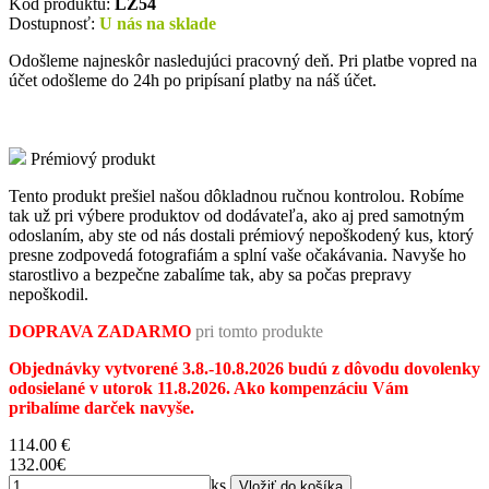
Kód produktu:
LZ54
Dostupnosť:
U nás na sklade
Odošleme najneskôr nasledujúci pracovný deň. Pri platbe vopred na
účet odošleme do 24h po pripísaní platby na náš účet.
Prémiový produkt
Tento produkt prešiel našou dôkladnou ručnou kontrolou. Robíme
tak už pri výbere produktov od dodávateľa, ako aj pred samotným
odoslaním, aby ste od nás dostali prémiový nepoškodený kus, ktorý
presne zodpovedá fotografiám a splní vaše očakávania. Navyše ho
starostlivo a bezpečne zabalíme tak, aby sa počas prepravy
nepoškodil.
DOPRAVA ZADARMO
pri tomto produkte
Objednávky vytvorené 3.8.-10.8.2026 budú z dôvodu dovolenky
odosielané v utorok 11.8.2026. Ako kompenzáciu Vám
pribalíme darček navyše.
114.00
€
132.00€
ks