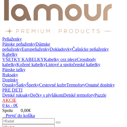
Peňaženky
Pánske peňaženky
Dámske
peňaženky
Europeňaženky
Dokladovky
Čašnícke peňaženky
Kabelky
VŠETKY KABELKY
Kabelky cez plece
Crossbody
kabelky
Kožené kabelky
Listové a spoločenské kabelky
Pánske tašky
Ruksaky
Doplnky
Opasky
Šatky
Šperky
Cestovné kufre
Termofory
Ostatné doplnky
PRE DETI
Detské ruksaky
Dečky s plyšákom
Detské termofory
Puzzle
AKCIE
0 ks - 0€
Spolu 0,00€
Prejsť do košíka