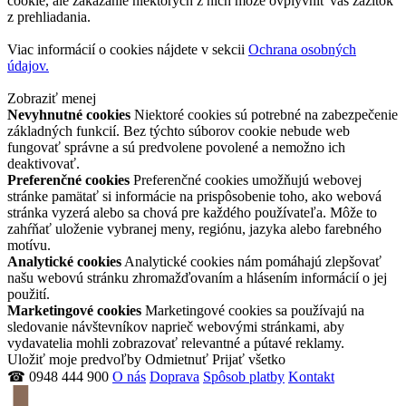
cookie, ale zakázanie niektorých z nich môže ovplyvniť váš zážitok
z prehliadania.
Viac informácií o cookies nájdete v sekcii
Ochrana osobných
údajov.
Zobraziť menej
Nevyhnutné cookies
Niektoré cookies sú potrebné na zabezpečenie
základných funkcií. Bez týchto súborov cookie nebude web
fungovať správne a sú predvolene povolené a nemožno ich
deaktivovať.
Preferenčné cookies
Preferenčné cookies umožňujú webovej
stránke pamätať si informácie na prispôsobenie toho, ako webová
stránka vyzerá alebo sa chová pre každého používateľa. Môže to
zahŕňať uloženie vybranej meny, regiónu, jazyka alebo farebného
motívu.
Analytické cookies
Analytické cookies nám pomáhajú zlepšovať
našu webovú stránku zhromažďovaním a hlásením informácií o jej
použití.
Marketingové cookies
Marketingové cookies sa používajú na
sledovanie návštevníkov naprieč webovými stránkami, aby
vydavatelia mohli zobrazovať relevantné a pútavé reklamy.
Uložiť moje predvoľby
Odmietnuť
Prijať všetko
☎ 0948 444 900
O nás
Doprava
Spôsob platby
Kontakt