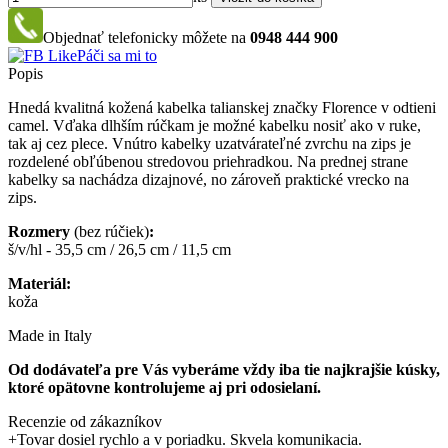
Objednať telefonicky môžete na
0948 444 900
Páči sa mi to
Popis
Hnedá kvalitná kožená kabelka talianskej značky Florence v odtieni
camel. Vďaka dlhším rúčkam je možné kabelku nosiť ako v ruke,
tak aj cez plece. Vnútro kabelky uzatvárateľné zvrchu na zips je
rozdelené obľúbenou stredovou priehradkou. Na prednej strane
kabelky sa nachádza dizajnové, no zároveň praktické vrecko na
zips.
Rozmery
(bez rúčiek)
:
š/v/hl - 35,5 cm / 26,5 cm / 11,5 cm
Materiál:
koža
Made in Italy
Od dodávateľa pre Vás vyberáme vždy iba tie najkrajšie kúsky,
ktoré opätovne kontrolujeme aj pri odosielaní.
Recenzie od zákazníkov
+
Tovar dosiel rychlo a v poriadku. Skvela komunikacia.