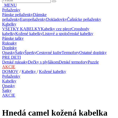
MENU
Peňaženky
Pánske peňaženky
Dámske
peňaženky
Europeňaženky
Dokladovky
Čašnícke peňaženky
Kabelky
VŠETKY KABELKY
Kabelky cez plece
Crossbody
kabelky
Kožené kabelky
Listové a spoločenské kabelky
Pánske tašky
Ruksaky
Doplnky
Opasky
Šatky
Šperky
Cestovné kufre
Termofory
Ostatné doplnky
PRE DETI
Detské ruksaky
Dečky s plyšákom
Detské termofory
Puzzle
AKCIE
DOMOV
/
Kabelky
/
Kožené kabelky
Peňaženky
Kabelky
Opasky
Šatky
AKCIE
Hnedá camel kožená kabelka