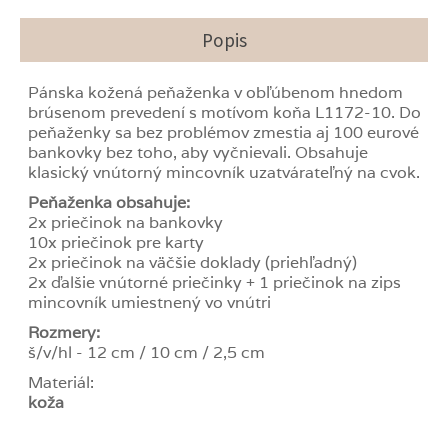
Popis
Pánska kožená peňaženka v obľúbenom hnedom
brúsenom prevedení s motívom koňa L1172-10. Do
peňaženky sa bez problémov zmestia aj 100 eurové
bankovky bez toho, aby vyčnievali. Obsahuje
klasický vnútorný mincovník uzatvárateľný na cvok.
Peňaženka obsahuje:
2x priečinok na bankovky
10x priečinok pre karty
2x priečinok na väčšie doklady (priehľadný)
2x ďalšie vnútorné priečinky + 1 priečinok na zips
mincovník umiestnený vo vnútri
Rozmery:
š/v/hl - 12 cm / 10 cm / 2,5 cm
Materiál:
koža