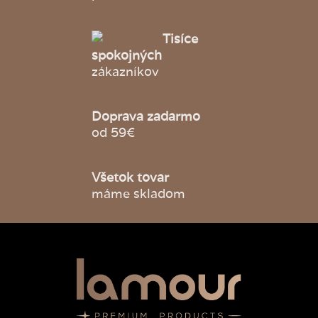
Tisíce
spokojných
zákazníkov
Doprava zadarmo
od 59€
Všetok tovar
máme skladom