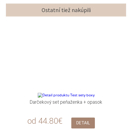
Ostatní tiež nakúpili
Darčekový set peňaženka + opasok
od 44.80€
DETAIL