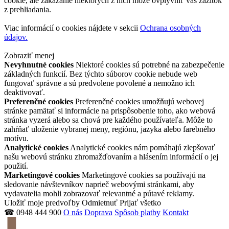
cookie, ale zakázanie niektorých z nich môže ovplyvniť váš zážitok
z prehliadania.
Viac informácií o cookies nájdete v sekcii
Ochrana osobných
údajov.
Zobraziť menej
Nevyhnutné cookies
Niektoré cookies sú potrebné na zabezpečenie
základných funkcií. Bez týchto súborov cookie nebude web
fungovať správne a sú predvolene povolené a nemožno ich
deaktivovať.
Preferenčné cookies
Preferenčné cookies umožňujú webovej
stránke pamätať si informácie na prispôsobenie toho, ako webová
stránka vyzerá alebo sa chová pre každého používateľa. Môže to
zahŕňať uloženie vybranej meny, regiónu, jazyka alebo farebného
motívu.
Analytické cookies
Analytické cookies nám pomáhajú zlepšovať
našu webovú stránku zhromažďovaním a hlásením informácií o jej
použití.
Marketingové cookies
Marketingové cookies sa používajú na
sledovanie návštevníkov naprieč webovými stránkami, aby
vydavatelia mohli zobrazovať relevantné a pútavé reklamy.
Uložiť moje predvoľby
Odmietnuť
Prijať všetko
☎ 0948 444 900
O nás
Doprava
Spôsob platby
Kontakt