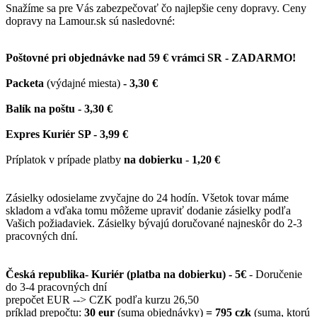
Snažíme sa pre Vás zabezpečovať čo najlepšie ceny dopravy. Ceny
dopravy na Lamour.sk sú nasledovné:
Poštovné pri objednávke nad 59 € vrámci SR - ZADARMO!
Packeta
(výdajné miesta)
- 3,30 €
Balík na poštu - 3,30 €
Expres Kuriér SP - 3,99 €
Príplatok v prípade platby
na dobierku
-
1,20 €
Zásielky odosielame zvyčajne do 24 hodín. Všetok tovar máme
skladom a vďaka tomu môžeme upraviť dodanie zásielky podľa
Vašich požiadaviek. Zásielky bývajú doručované najneskôr do 2-3
pracovných dní.
Česká republika- Kuriér (platba na dobierku) - 5€
- Doručenie
do 3-4 pracovných dní
prepočet EUR --> CZK podľa kurzu 26,50
príklad prepočtu:
30 eur
(suma objednávky)
= 795 czk
(suma, ktorú