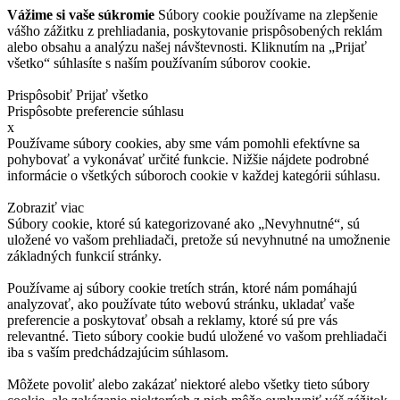
Vážime si vaše súkromie
Súbory cookie používame na zlepšenie
vášho zážitku z prehliadania, poskytovanie prispôsobených reklám
alebo obsahu a analýzu našej návštevnosti. Kliknutím na „Prijať
všetko“ súhlasíte s naším používaním súborov cookie.
Prispôsobiť
Prijať všetko
Prispôsobte preferencie súhlasu
x
Používame súbory cookies, aby sme vám pomohli efektívne sa
pohybovať a vykonávať určité funkcie. Nižšie nájdete podrobné
informácie o všetkých súboroch cookie v každej kategórii súhlasu.
Zobraziť viac
Súbory cookie, ktoré sú kategorizované ako „Nevyhnutné“, sú
uložené vo vašom prehliadači, pretože sú nevyhnutné na umožnenie
základných funkcií stránky.
Používame aj súbory cookie tretích strán, ktoré nám pomáhajú
analyzovať, ako používate túto webovú stránku, ukladať vaše
preferencie a poskytovať obsah a reklamy, ktoré sú pre vás
relevantné. Tieto súbory cookie budú uložené vo vašom prehliadači
iba s vaším predchádzajúcim súhlasom.
Môžete povoliť alebo zakázať niektoré alebo všetky tieto súbory