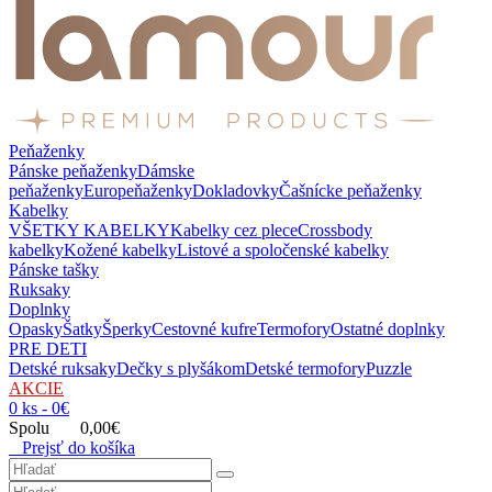
Peňaženky
Pánske peňaženky
Dámske
peňaženky
Europeňaženky
Dokladovky
Čašnícke peňaženky
Kabelky
VŠETKY KABELKY
Kabelky cez plece
Crossbody
kabelky
Kožené kabelky
Listové a spoločenské kabelky
Pánske tašky
Ruksaky
Doplnky
Opasky
Šatky
Šperky
Cestovné kufre
Termofory
Ostatné doplnky
PRE DETI
Detské ruksaky
Dečky s plyšákom
Detské termofory
Puzzle
AKCIE
0 ks - 0€
Spolu 0,00€
Prejsť do košíka