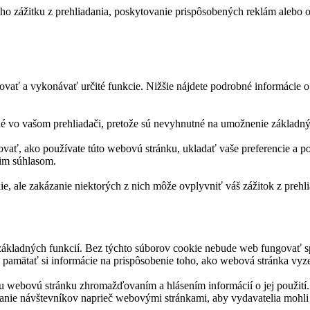
o zážitku z prehliadania, poskytovanie prispôsobených reklám alebo ob
ať a vykonávať určité funkcie. Nižšie nájdete podrobné informácie o 
é vo vašom prehliadači, pretože sú nevyhnutné na umožnenie základnýc
vať, ako používate túto webovú stránku, ukladať vaše preferencie a po
cim súhlasom.
ie, ale zakázanie niektorých z nich môže ovplyvniť váš zážitok z prehli
základných funkcií. Bez týchto súborov cookie nebude web fungovať s
pamätať si informácie na prispôsobenie toho, ako webová stránka vyze
 webovú stránku zhromažďovaním a hlásením informácií o jej použití.
anie návštevníkov naprieč webovými stránkami, aby vydavatelia mohli 