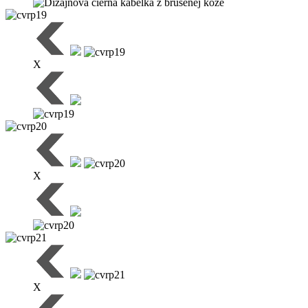
X
X
X