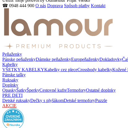
Uložiť moje predvoľby
Odmietnuť
Prijať všetko
☎ 0948 444 900
O nás
Doprava
Spôsob platby
Kontakt
Peňaženky
Pánske peňaženky
Dámske peňaženky
Europeňaženky
Dokladovky
Ča
Kabelky
VŠETKY KABELKY
Kabelky cez plece
Crossbody kabelky
Kožené 
Pánske tašky
Ruksaky
Doplnky
Opasky
Šatky
Šperky
Cestovné kufre
Termofory
Ostatné doplnky
PRE DETI
Detské ruksaky
Dečky s plyšákom
Detské termofory
Puzzle
AKCIE