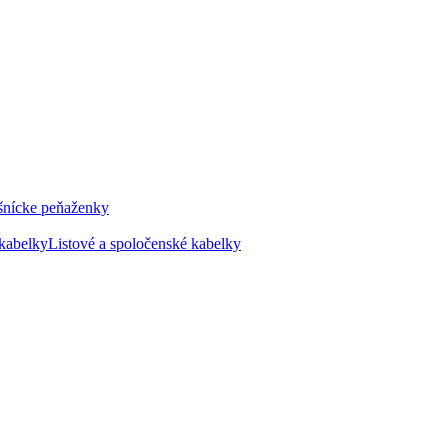
šnícke peňaženky
kabelky
Listové a spoločenské kabelky