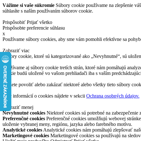
Vážime si vaše súkromie
Súbory cookie používame na zlepšenie vášh
súhlasíte s naším používaním súborov cookie.
Prispôsobiť
Prijať všetko
Prispôsobte preferencie súhlasu
x
Používame súbory cookies, aby sme vám pomohli efektívne sa pohybov
Zobraziť viac
Súbory cookie, ktoré sú kategorizované ako „Nevyhnutné“, sú uložen
Používame aj súbory cookie tretích strán, ktoré nám pomáhajú analyzo
cookie budú uložené vo vašom prehliadači iba s vaším predchádzajú
Môžete povoliť alebo zakázať niektoré alebo všetky tieto súbory cook
Viac informácií o cookies nájdete v sekcii
Ochrana osobných údajov.
Zobraziť menej
Nevyhnutné cookies
Niektoré cookies sú potrebné na zabezpečenie 
Preferenčné cookies
Preferenčné cookies umožňujú webovej stránke 
uloženie vybranej meny, regiónu, jazyka alebo farebného motívu.
Analytické cookies
Analytické cookies nám pomáhajú zlepšovať našu
Marketingové cookies
Marketingové cookies sa používajú na sledov