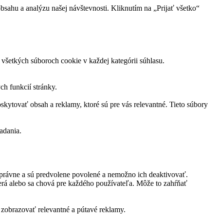
sahu a analýzu našej návštevnosti. Kliknutím na „Prijať všetko“
všetkých súboroch cookie v každej kategórii súhlasu.
h funkcií stránky.
skytovať obsah a reklamy, ktoré sú pre vás relevantné. Tieto súbory
adania.
právne a sú predvolene povolené a nemožno ich deaktivovať.
rá alebo sa chová pre každého používateľa. Môže to zahŕňať
zobrazovať relevantné a pútavé reklamy.