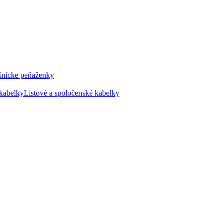
šnícke peňaženky
kabelky
Listové a spoločenské kabelky