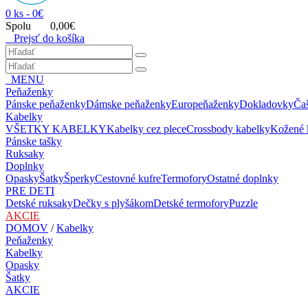
0 ks - 0€
Spolu 0,00€
Prejsť do košíka
MENU
Peňaženky
Pánske peňaženky
Dámske peňaženky
Europeňaženky
Dokladovky
Ča
Kabelky
VŠETKY KABELKY
Kabelky cez plece
Crossbody kabelky
Kožené 
Pánske tašky
Ruksaky
Doplnky
Opasky
Šatky
Šperky
Cestovné kufre
Termofory
Ostatné doplnky
PRE DETI
Detské ruksaky
Dečky s plyšákom
Detské termofory
Puzzle
AKCIE
DOMOV
/
Kabelky
Peňaženky
Kabelky
Opasky
Šatky
AKCIE