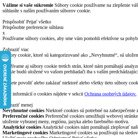
Vážime si vaše súkromie
Súbory cookie používame na zlepšenie vášh
súhlasíte s naším používaním súborov cookie.
Prispôsobiť
Prijať všetko
Prispôsobte preferencie súhlasu
x
Používame súbory cookies, aby sme vám pomohli efektívne sa pohybov
Zobraziť viac
Súbory cookie, ktoré sú kategorizované ako „Nevyhnutné“, sú uložen
Používame aj súbory cookie tretích strán, ktoré nám pomáhajú analyzo
cookie budú uložené vo vašom prehliadači iba s vaším predchádzajú
Môžete povoliť alebo zakázať niektoré alebo všetky tieto súbory cook
Viac informácií o cookies nájdete v sekcii
Ochrana osobných údajov.
Zobraziť menej
Nevyhnutné cookies
Niektoré cookies sú potrebné na zabezpečenie 
Preferenčné cookies
Preferenčné cookies umožňujú webovej stránke 
uloženie vybranej meny, regiónu, jazyka alebo farebného motívu.
Analytické cookies
Analytické cookies nám pomáhajú zlepšovať našu
Marketingové cookies
Marketingové cookies sa používajú na sledov