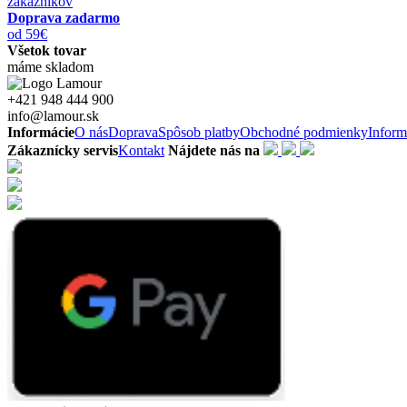
zákazníkov
Doprava zadarmo
od 59€
Všetok tovar
máme skladom
+421 948 444 900
info@lamour.sk
Informácie
O nás
Doprava
Spôsob platby
Obchodné podmienky
Inform
Zákaznícky servis
Kontakt
Nájdete nás na