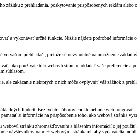
o zážitku z prehliadania, poskytovanie prispôsobených reklám alebo ob
ať a vykonávať určité funkcie. Nižšie nájdete podrobné informácie o 
é vo vašom prehliadači, pretože sú nevyhnutné na umožnenie základnýc
vať, ako používate túto webovú stránku, ukladať vaše preferencie a po
cim súhlasom.
ie, ale zakázanie niektorých z nich môže ovplyvniť váš zážitok z prehli
základných funkcií. Bez týchto súborov cookie nebude web fungovať s
pamätať si informácie na prispôsobenie toho, ako webová stránka vyze
 webovú stránku zhromažďovaním a hlásením informácií o jej použití.
anie návštevníkov naprieč webovými stránkami, aby vydavatelia mohli 