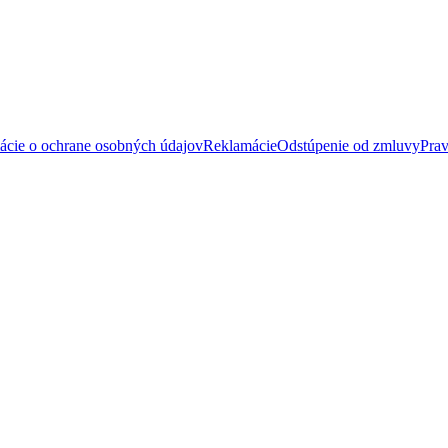
ácie o ochrane osobných údajov
Reklamácie
Odstúpenie od zmluvy
Prav