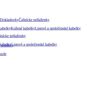
Dokladovky
Čašnícke peňaženky
kabelky
Kožené kabelky
Listové a spoločenské kabelky
šnícke peňaženky
kabelky
Listové a spoločenské kabelky
é doplnky
zzle