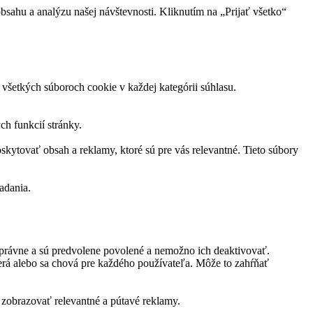
sahu a analýzu našej návštevnosti. Kliknutím na „Prijať všetko“
všetkých súboroch cookie v každej kategórii súhlasu.
h funkcií stránky.
skytovať obsah a reklamy, ktoré sú pre vás relevantné. Tieto súbory
adania.
právne a sú predvolene povolené a nemožno ich deaktivovať.
rá alebo sa chová pre každého používateľa. Môže to zahŕňať
zobrazovať relevantné a pútavé reklamy.