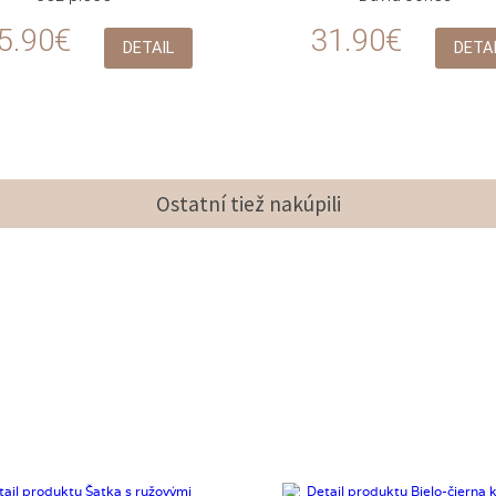
5.90€
31.90€
DETAIL
DETA
Ostatní tiež nakúpili