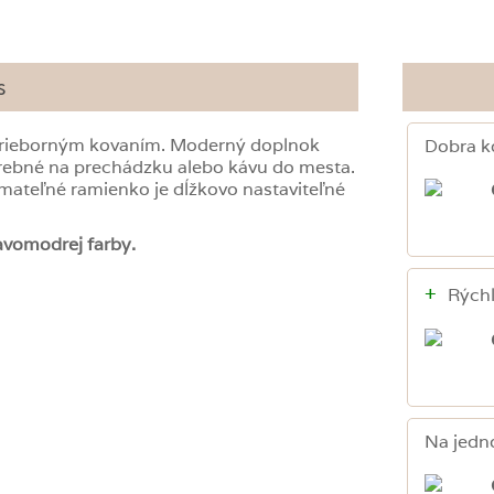
s
strieborným kovaním. Moderný doplnok
Dobra k
trebné na prechádzku alebo kávu do mesta.
ímateľné ramienko je dĺžkovo nastaviteľné
avomodrej farby.
+
Rýchl
Na jedn