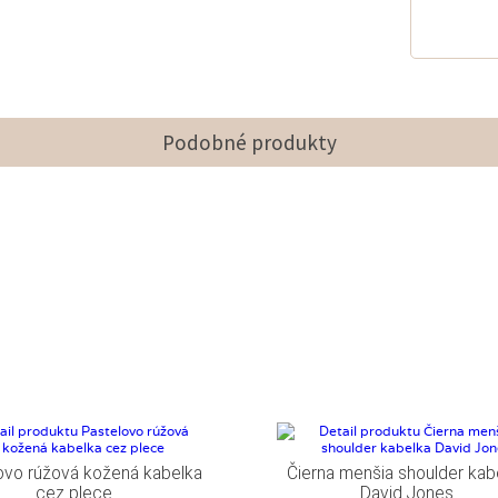
Podobné produkty
ovo rúžová kožená kabelka
Čierna menšia shoulder kab
cez plece
David Jones