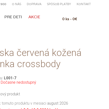
 900
O NÁS
DOPRAVA
SPÔSOB PLATBY
KONTAKT
PRE DETI
AKCIE
0 ks - 0€
ka červená kožená
inka crossbody
tu:
L001-7
:
Dočasne nedostupný
ový produkt
 tomuto produktu v mesiaci
august 2026