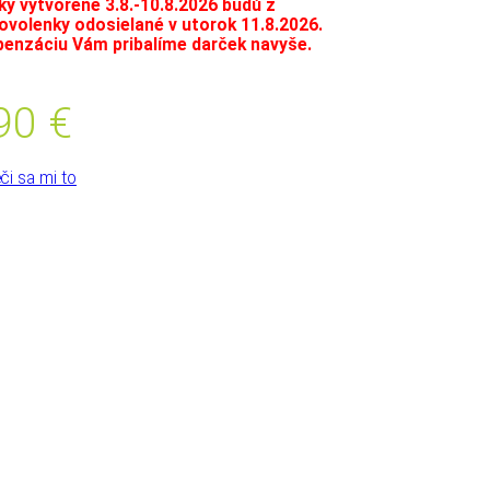
y vytvorené 3.8.-10.8.2026 budú z
volenky odosielané v utorok 11.8.2026.
enzáciu Vám pribalíme darček navyše.
.90
€
či sa mi to