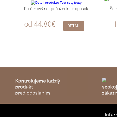
Darčekový set peňaženka + opasok
Šat
od 44.80€
1
DETAIL
Kontrolujeme každý
produkt
spoko
pred odoslaním
zákazn
Infor