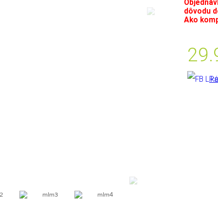
Objednávk
dôvodu do
Ako komp
29
Pá