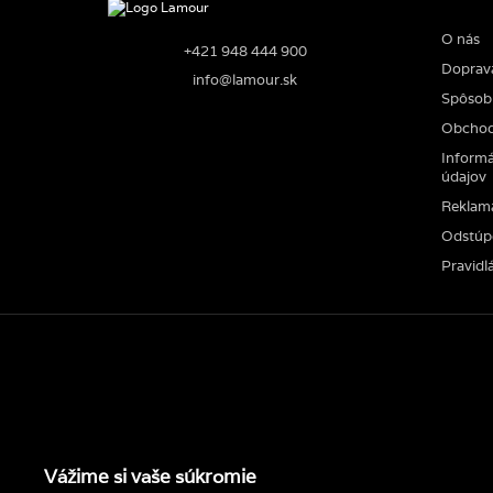
O nás
+421 948 444 900
Doprav
info@lamour.sk
Spôsob 
Obchod
Informá
údajov
Reklam
Odstúp
Pravidlá
Vážime si vaše súkromie