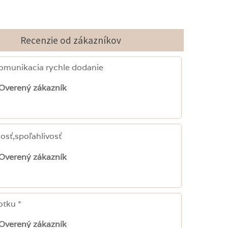
Recenzie od zákazníkov
omunikacia rychle dodanie
Overený zákazník
osť,spoľahlivosť
Overený zákazník
otku *
Overený zákazník