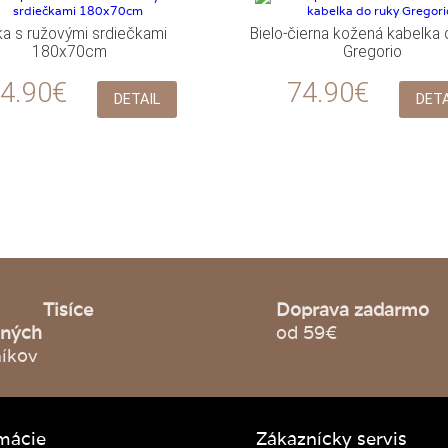
ka s ružovými srdiečkami
Bielo-čierna kožená kabelka 
180x70cm
Gregorio
4.90€
74.90€
DETAIL
DETA
Tisíce
Doprava zadarmo
jných
od 59€
íkov
mácie
Zákaznícky servis