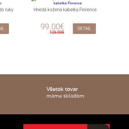
do ruky
Hnedá kožená kabelka Florence
99.00€
IL
DETAIL
126.00€
Všetok tovar
máme skladom