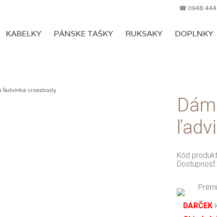
☎ 0948 444
KABELKY
PÁNSKE TAŠKY
RUKSAKY
DOPLNKY
Dáms
ľadv
Kód produk
Dostupnosť
Prémi
DARČEK
k