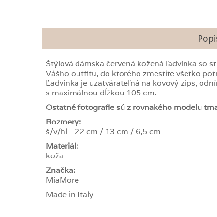
Popi
Štýlová dámska červená kožená ľadvinka so 
Vášho outfitu, do ktorého zmestíte všetko po
Ľadvinka je uzatvárateľná na kovový zips, odn
s maximálnou dĺžkou 105 cm.
Ostatné fotografie sú z rovnakého modelu tm
Rozmery:
š/v/hl - 22 cm / 13 cm / 6,5 cm
Materiál:
koža
Značka:
MiaMore
Made in Italy