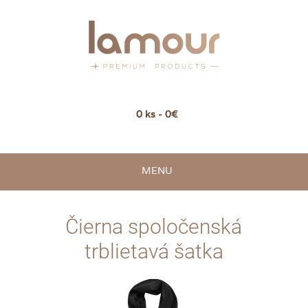
0 ks - 0€
MENU
Čierna spoločenská
trblietavá šatka