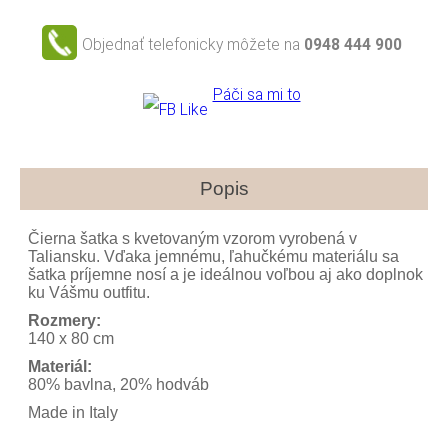
Objednať telefonicky môžete na
0948 444 900
Páči sa mi to
Popis
Čierna šatka s kvetovaným vzorom vyrobená v
Taliansku. Vďaka jemnému, ľahučkému materiálu sa
šatka príjemne nosí a je ideálnou voľbou aj ako doplnok
ku Vášmu outfitu.
Rozmery:
140 x 80 cm
Materiál:
80% bavlna, 20% hodváb
Made in Italy