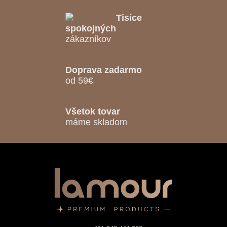
Tisíce
spokojných
zákazníkov
Doprava zadarmo
od 59€
Všetok tovar
máme skladom