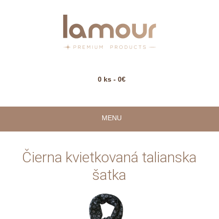
0 ks - 0€
MENU
Čierna kvietkovaná talianska
šatka