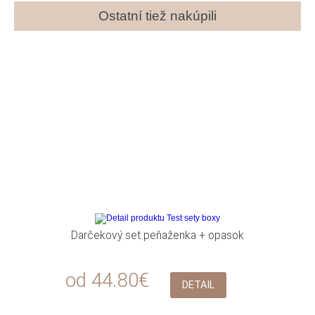
Ostatní tiež nakúpili
Darčekový set peňaženka + opasok
od 44.80€
DETAIL