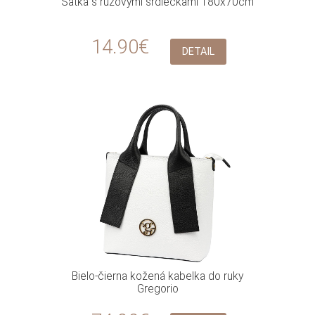
Šatka s ružovými srdiečkami 180x70cm
14.90€
DETAIL
Bielo-čierna kožená kabelka do ruky
Gregorio