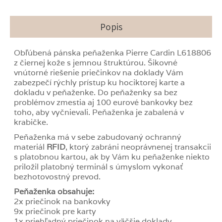
Popis
Obľúbená pánska peňaženka Pierre Cardin L618806
z čiernej kože s jemnou štruktúrou. Šikovné
vnútorné riešenie priečinkov na doklady Vám
zabezpečí rýchly prístup ku hociktorej karte a
dokladu v peňaženke. Do peňaženky sa bez
problémov zmestia aj 100 eurové bankovky bez
toho, aby vyčnievali. Peňaženka je zabalená v
krabičke.
Peňaženka má v sebe zabudovaný ochranný
materiál
RFID
, ktorý zabráni neoprávnenej transakcii
s platobnou kartou, ak by Vám ku peňaženke niekto
priložil platobný terminál s úmyslom vykonať
bezhotovostný prevod.
Peňaženka obsahuje:
2x priečinok na bankovky
9x priečinok pre karty
1x priehľadný priečinok na väčšie doklady