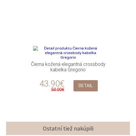
Čierna kožená elegantná crossbody
kabelka Gregorio
43.90€
DETAIL
50.00€
Ostatní tiež nakúpili