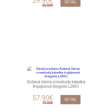
29.90€
DETAIL
50.00€
Kožená čierna crossbody kabelka
trojzipsová Gregorio L2851
57.90€
DETAIL
70.00€