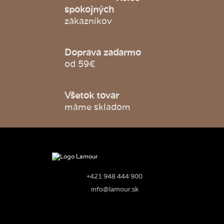
spokojných
zákazníkov
Doprava zadarmo
od 59€
Všetok tovar
máme skladom
+421 948 444 900
info@lamour.sk