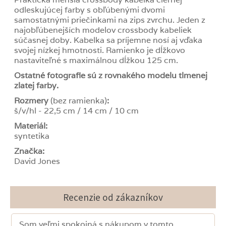
odleskujúcej farby s obľúbenými dvomi
samostatnými priečinkami na zips zvrchu. Jeden z
najobľúbenejších modelov crossbody kabeliek
súčasnej doby. Kabelka sa príjemne nosí aj vďaka
svojej nízkej hmotnosti. Ramienko je dĺžkovo
nastaviteľné s maximálnou dĺžkou 125 cm.
Ostatné fotografie sú z rovnakého modelu tlmenej
zlatej farby.
Rozmery
(bez ramienka)
:
š/v/hl - 22,5 cm / 14 cm / 10 cm
Materiál:
syntetika
Značka:
David Jones
Recenzie od zákazníkov
Som veľmi spokojná s nákupom v tomto