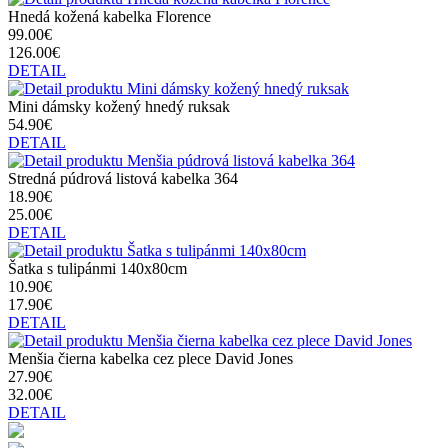
Hnedá kožená kabelka Florence
99.00€
126.00€
DETAIL
Mini dámsky kožený hnedý ruksak
54.90€
DETAIL
Stredná púdrová listová kabelka 364
18.90€
25.00€
DETAIL
Šatka s tulipánmi 140x80cm
10.90€
17.90€
DETAIL
Menšia čierna kabelka cez plece David Jones
27.90€
32.00€
DETAIL