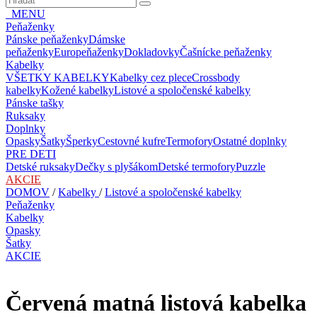
MENU
Peňaženky
Pánske peňaženky
Dámske
peňaženky
Europeňaženky
Dokladovky
Čašnícke peňaženky
Kabelky
VŠETKY KABELKY
Kabelky cez plece
Crossbody
kabelky
Kožené kabelky
Listové a spoločenské kabelky
Pánske tašky
Ruksaky
Doplnky
Opasky
Šatky
Šperky
Cestovné kufre
Termofory
Ostatné doplnky
PRE DETI
Detské ruksaky
Dečky s plyšákom
Detské termofory
Puzzle
AKCIE
DOMOV
/
Kabelky
/
Listové a spoločenské kabelky
Peňaženky
Kabelky
Opasky
Šatky
AKCIE
Červená matná listová kabelka