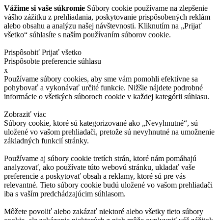
Vážime si vaše súkromie
Súbory cookie používame na zlepšenie
vášho zážitku z prehliadania, poskytovanie prispôsobených reklám
alebo obsahu a analýzu našej návštevnosti. Kliknutím na „Prijať
všetko“ súhlasíte s naším používaním súborov cookie.
Prispôsobiť
Prijať všetko
Prispôsobte preferencie súhlasu
x
Používame súbory cookies, aby sme vám pomohli efektívne sa
pohybovať a vykonávať určité funkcie. Nižšie nájdete podrobné
informácie o všetkých súboroch cookie v každej kategórii súhlasu.
Zobraziť viac
Súbory cookie, ktoré sú kategorizované ako „Nevyhnutné“, sú
uložené vo vašom prehliadači, pretože sú nevyhnutné na umožnenie
základných funkcií stránky.
Používame aj súbory cookie tretích strán, ktoré nám pomáhajú
analyzovať, ako používate túto webovú stránku, ukladať vaše
preferencie a poskytovať obsah a reklamy, ktoré sú pre vás
relevantné. Tieto súbory cookie budú uložené vo vašom prehliadači
iba s vaším predchádzajúcim súhlasom.
Môžete povoliť alebo zakázať niektoré alebo všetky tieto súbory