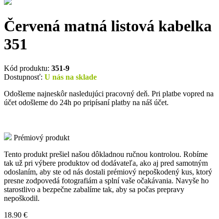
Červená matná listová kabelka
351
Kód produktu:
351-9
Dostupnosť:
U nás na sklade
Odošleme najneskôr nasledujúci pracovný deň. Pri platbe vopred na
účet odošleme do 24h po pripísaní platby na náš účet.
Prémiový produkt
Tento produkt prešiel našou dôkladnou ručnou kontrolou. Robíme
tak už pri výbere produktov od dodávateľa, ako aj pred samotným
odoslaním, aby ste od nás dostali prémiový nepoškodený kus, ktorý
presne zodpovedá fotografiám a splní vaše očakávania. Navyše ho
starostlivo a bezpečne zabalíme tak, aby sa počas prepravy
nepoškodil.
18.90
€