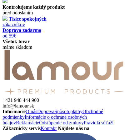
Kontrolujeme každý produkt
pred odoslaním
Tisíce spokojných
zákazníkov
Doprava zadarmo
od 59€
Všetok tovar
máme skladom
+421 948 444 900
info@lamour.sk
Informácie
O nás
Doprava
Spôsob platby
Obchodné
podmienky
Informácie o ochrane osobných
údajov
Reklamácie
Odstúpenie od zmluvy
Pravidlá súťaží
Zákaznícky servis
Kontakt
Nájdete nás na