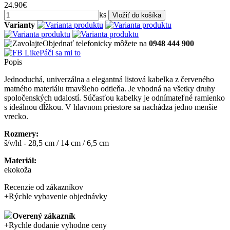
24.90€
ks
Varianty
Objednať telefonicky môžete na
0948 444 900
Páči sa mi to
Popis
Jednoduchá, univerzálna a elegantná listová kabelka z červeného
matného materiálu tmavšieho odtieňa. Je vhodná na všetky druhy
spoločenských udalostí. Súčasťou kabelky je odnímateľné ramienko
s ideálnou dĺžkou. V hlavnom priestore sa nachádza jedno menšie
vrecko.
Rozmery:
š/v/hl - 28,5 cm / 14 cm / 6,5 cm
Materiál:
ekokoža
Recenzie od zákazníkov
+
Rýchle vybavenie objednávky
Overený zákazník
+
Rychle dodanie vyhodne ceny