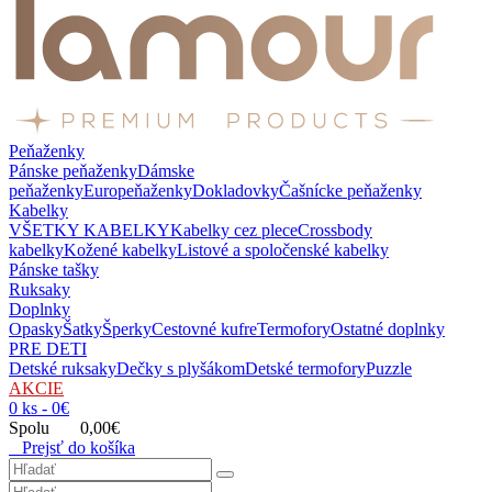
Peňaženky
Pánske peňaženky
Dámske
peňaženky
Europeňaženky
Dokladovky
Čašnícke peňaženky
Kabelky
VŠETKY KABELKY
Kabelky cez plece
Crossbody
kabelky
Kožené kabelky
Listové a spoločenské kabelky
Pánske tašky
Ruksaky
Doplnky
Opasky
Šatky
Šperky
Cestovné kufre
Termofory
Ostatné doplnky
PRE DETI
Detské ruksaky
Dečky s plyšákom
Detské termofory
Puzzle
AKCIE
0 ks - 0€
Spolu 0,00€
Prejsť do košíka