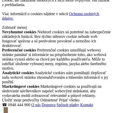
cookie, ale zakázanie niektorých z nich môže ovplyvniť váš zážitok
z prehliadania.
Viac informácií o cookies nájdete v sekcii
Ochrana osobných
údajov.
Zobraziť menej
Nevyhnutné cookies
Niektoré cookies sú potrebné na zabezpečenie
základných funkcií. Bez týchto súborov cookie nebude web
fungovať správne a sú predvolene povolené a nemožno ich
deaktivovať.
Preferenčné cookies
Preferenčné cookies umožňujú webovej
stránke pamätať si informácie na prispôsobenie toho, ako webová
stránka vyzerá alebo sa chová pre každého používateľa. Môže to
zahŕňať uloženie vybranej meny, regiónu, jazyka alebo farebného
motívu.
Analytické cookies
Analytické cookies nám pomáhajú zlepšovať
našu webovú stránku zhromažďovaním a hlásením informácií o jej
použití.
Marketingové cookies
Marketingové cookies sa používajú na
sledovanie návštevníkov naprieč webovými stránkami, aby
vydavatelia mohli zobrazovať relevantné a pútavé reklamy.
Uložiť moje predvoľby
Odmietnuť
Prijať všetko
☎ 0948 444 900
O nás
Doprava
Spôsob platby
Kontakt