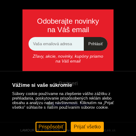
Odoberajte novinky
na Váš email
Prihlásiť
Zľavy, akcie, novinky, kupóny priamo
na Váš email
Partneri
Vážime si vaše súkromie
Súbory cookie používame na zlepšenie vášho zážitku z
prehliadania, poskytovanie prispôsobených reklám alebo
obsahu a analýzu našej návštevnosti. Kliknutím na „Prijať
všetko“ súhlasíte s naším používaním súborov cookie.
Prispôsobiť
Prijať všetko
LAMOUR.SK © 2015-2026 - Vytvorené s pomocou
SmartLink.sk