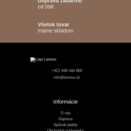
Doprava zadarmo
od 59€
Všetok tovar
máme skladom
+421 948 444 900
info@lamour.sk
Informácie
O nás
Doprava
Spôsob platby
Obchodné podmienky