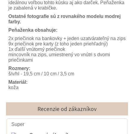
ideálnou voľbou tohto kúsku aj ako darček. Peňaženka
je zabalená v krabičke.
Ostatné fotografie sú z rovnakého modelu modrej
farby.
Peňaženka obsahuje:
2x priečinok na bankovky + jeden uzatvárateľný na zips
9x priečinok pre karty (z toho jeden priehľadný)
1x ďalší vnútorný priečinok
mincovník na zips, umiestnený vo vnútri s dvomi
priečinkami
Rozmery:
š/v/hl - 19,5 cm / 10 cm / 3,5 cm
Materiál:
koža
Recenzie od zákazníkov
Super