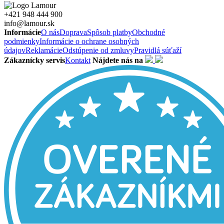
+421 948 444 900
info@lamour.sk
Informácie
O nás
Doprava
Spôsob platby
Obchodné
podmienky
Informácie o ochrane osobných
údajov
Reklamácie
Odstúpenie od zmluvy
Pravidlá súťaží
Zákaznícky servis
Kontakt
Nájdete nás na