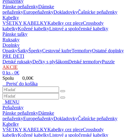
Peňaženky
Pánske peňaženky
Dámske
peňaženky
Europeňaženky
Dokladovky
Čašnícke peňaženky
Kabelky
VŠETKY KABELKY
Kabelky cez plece
Crossbody
kabelky
Kožené kabelky
Listové a spoločenské kabelky
Pánske tašky
Ruksaky
Doplnky
Opasky
Šatky
Šperky
Cestovné kufre
Termofory
Ostatné doplnky
PRE DETI
Detské ruksaky
Dečky s plyšákom
Detské termofory
Puzzle
AKCIE
0 ks - 0€
Spolu 0,00€
Prejsť do košíka
MENU
Peňaženky
Pánske peňaženky
Dámske
peňaženky
Europeňaženky
Dokladovky
Čašnícke peňaženky
Kabelky
VŠETKY KABELKY
Kabelky cez plece
Crossbody
kabelky
Kožené kabelky
Listové a spoločenské kabelky