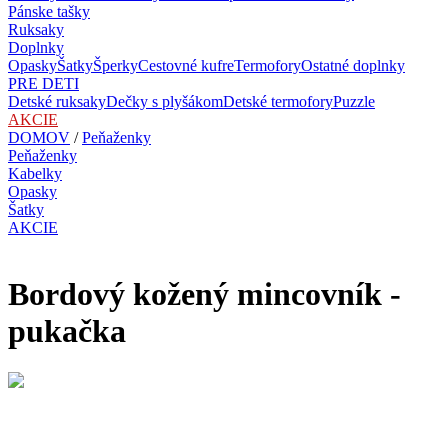
Pánske tašky
Ruksaky
Doplnky
Opasky
Šatky
Šperky
Cestovné kufre
Termofory
Ostatné doplnky
PRE DETI
Detské ruksaky
Dečky s plyšákom
Detské termofory
Puzzle
AKCIE
DOMOV
/
Peňaženky
Peňaženky
Kabelky
Opasky
Šatky
AKCIE
Bordový kožený mincovník -
pukačka