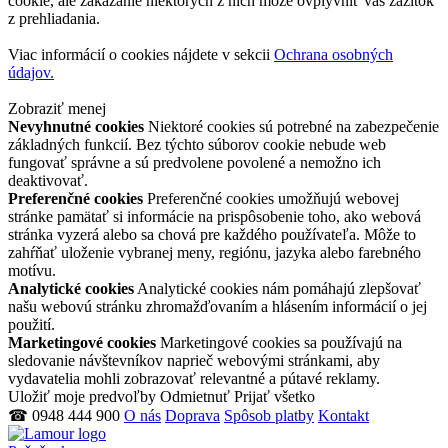
cookie, ale zakázanie niektorých z nich môže ovplyvniť váš zážitok
z prehliadania.
Viac informácií o cookies nájdete v sekcii
Ochrana osobných
údajov.
Zobraziť menej
Nevyhnutné cookies
Niektoré cookies sú potrebné na zabezpečenie
základných funkcií. Bez týchto súborov cookie nebude web
fungovať správne a sú predvolene povolené a nemožno ich
deaktivovať.
Preferenčné cookies
Preferenčné cookies umožňujú webovej
stránke pamätať si informácie na prispôsobenie toho, ako webová
stránka vyzerá alebo sa chová pre každého používateľa. Môže to
zahŕňať uloženie vybranej meny, regiónu, jazyka alebo farebného
motívu.
Analytické cookies
Analytické cookies nám pomáhajú zlepšovať
našu webovú stránku zhromažďovaním a hlásením informácií o jej
použití.
Marketingové cookies
Marketingové cookies sa používajú na
sledovanie návštevníkov naprieč webovými stránkami, aby
vydavatelia mohli zobrazovať relevantné a pútavé reklamy.
Uložiť moje predvoľby
Odmietnuť
Prijať všetko
☎ 0948 444 900
O nás
Doprava
Spôsob platby
Kontakt