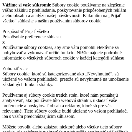
Vážime si vaše súkromie
Súbory cookie používame na zlepšenie
vášho zážitku z prehliadania, poskytovanie prispôsobených reklám
alebo obsahu a analýzu našej návštevnosti. Kliknutím na „Prijať
všetko“ súhlasíte s naším používaním súborov cookie.
Prispôsobiť
Prijať všetko
Prispôsobte preferencie súhlasu
x
Používame súbory cookies, aby sme vám pomohli efektívne sa
pohybovať a vykonávať určité funkcie. Nižšie nájdete podrobné
informácie o všetkých súboroch cookie v každej kategórii súhlasu.
Zobraziť viac
Súbory cookie, ktoré sú kategorizované ako „Nevyhnutné“, sú
uložené vo vašom prehliadači, pretože sú nevyhnutné na umožnenie
základných funkcií stránky.
Používame aj súbory cookie tretích strán, ktoré nám pomáhajú
analyzovať, ako používate túto webovú stránku, ukladať vaše
preferencie a poskytovať obsah a reklamy, ktoré sú pre vás
relevantné. Tieto súbory cookie budú uložené vo vašom prehliadači
iba s vaším predchádzajúcim súhlasom.
Môžete povoliť alebo zakázať niektoré alebo všetky tieto súbory