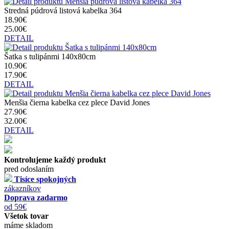
Stredná púdrová listová kabelka 364
18.90€
25.00€
DETAIL
Šatka s tulipánmi 140x80cm
10.90€
17.90€
DETAIL
Menšia čierna kabelka cez plece David Jones
27.90€
32.00€
DETAIL
Kontrolujeme každý produkt
pred odoslaním
Tisíce spokojných
zákazníkov
Doprava zadarmo
od 59€
Všetok tovar
máme skladom