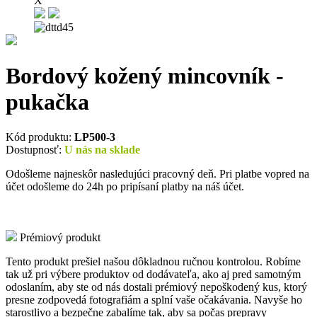
X
Bordový kožený mincovník -
pukačka
Kód produktu:
LP500-3
Dostupnosť:
U nás na sklade
Odošleme najneskôr nasledujúci pracovný deň. Pri platbe vopred na
účet odošleme do 24h po pripísaní platby na náš účet.
Prémiový produkt
Tento produkt prešiel našou dôkladnou ručnou kontrolou. Robíme
tak už pri výbere produktov od dodávateľa, ako aj pred samotným
odoslaním, aby ste od nás dostali prémiový nepoškodený kus, ktorý
presne zodpovedá fotografiám a splní vaše očakávania. Navyše ho
starostlivo a bezpečne zabalíme tak, aby sa počas prepravy