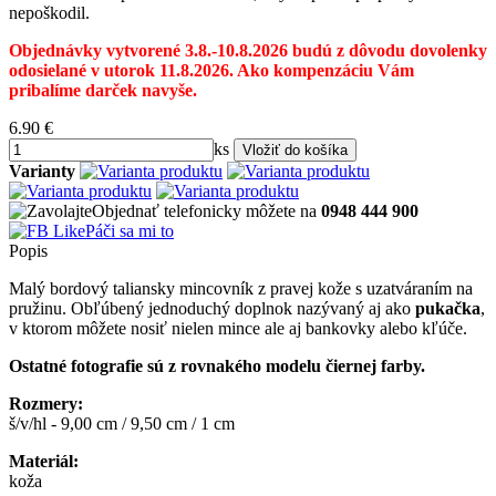
nepoškodil.
Objednávky vytvorené 3.8.-10.8.2026 budú z dôvodu dovolenky
odosielané v utorok 11.8.2026. Ako kompenzáciu Vám
pribalíme darček navyše.
6.90
€
ks
Varianty
Objednať telefonicky môžete na
0948 444 900
Páči sa mi to
Popis
Malý bordový taliansky mincovník z pravej kože s uzatváraním na
pružinu. Obľúbený jednoduchý doplnok nazývaný aj ako
pukačka
,
v ktorom môžete nosiť nielen mince ale aj bankovky alebo kľúče.
Ostatné fotografie sú z rovnakého modelu čiernej farby.
Rozmery
:
š/v/hl - 9,00 cm / 9,50 cm / 1 cm
Materiál:
koža