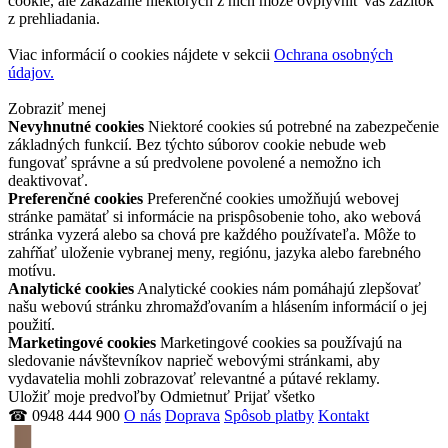
cookie, ale zakázanie niektorých z nich môže ovplyvniť váš zážitok
z prehliadania.
Viac informácií o cookies nájdete v sekcii
Ochrana osobných
údajov.
Zobraziť menej
Nevyhnutné cookies
Niektoré cookies sú potrebné na zabezpečenie
základných funkcií. Bez týchto súborov cookie nebude web
fungovať správne a sú predvolene povolené a nemožno ich
deaktivovať.
Preferenčné cookies
Preferenčné cookies umožňujú webovej
stránke pamätať si informácie na prispôsobenie toho, ako webová
stránka vyzerá alebo sa chová pre každého používateľa. Môže to
zahŕňať uloženie vybranej meny, regiónu, jazyka alebo farebného
motívu.
Analytické cookies
Analytické cookies nám pomáhajú zlepšovať
našu webovú stránku zhromažďovaním a hlásením informácií o jej
použití.
Marketingové cookies
Marketingové cookies sa používajú na
sledovanie návštevníkov naprieč webovými stránkami, aby
vydavatelia mohli zobrazovať relevantné a pútavé reklamy.
Uložiť moje predvoľby
Odmietnuť
Prijať všetko
☎ 0948 444 900
O nás
Doprava
Spôsob platby
Kontakt