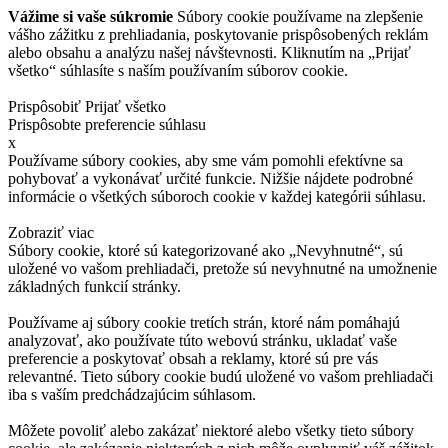
Vážime si vaše súkromie
Súbory cookie používame na zlepšenie
vášho zážitku z prehliadania, poskytovanie prispôsobených reklám
alebo obsahu a analýzu našej návštevnosti. Kliknutím na „Prijať
všetko“ súhlasíte s naším používaním súborov cookie.
Prispôsobiť
Prijať všetko
Prispôsobte preferencie súhlasu
x
Používame súbory cookies, aby sme vám pomohli efektívne sa
pohybovať a vykonávať určité funkcie. Nižšie nájdete podrobné
informácie o všetkých súboroch cookie v každej kategórii súhlasu.
Zobraziť viac
Súbory cookie, ktoré sú kategorizované ako „Nevyhnutné“, sú
uložené vo vašom prehliadači, pretože sú nevyhnutné na umožnenie
základných funkcií stránky.
Používame aj súbory cookie tretích strán, ktoré nám pomáhajú
analyzovať, ako používate túto webovú stránku, ukladať vaše
preferencie a poskytovať obsah a reklamy, ktoré sú pre vás
relevantné. Tieto súbory cookie budú uložené vo vašom prehliadači
iba s vaším predchádzajúcim súhlasom.
Môžete povoliť alebo zakázať niektoré alebo všetky tieto súbory