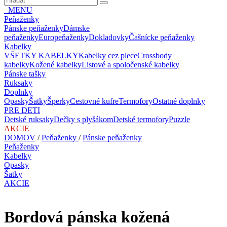
MENU
Peňaženky
Pánske peňaženky
Dámske
peňaženky
Europeňaženky
Dokladovky
Čašnícke peňaženky
Kabelky
VŠETKY KABELKY
Kabelky cez plece
Crossbody
kabelky
Kožené kabelky
Listové a spoločenské kabelky
Pánske tašky
Ruksaky
Doplnky
Opasky
Šatky
Šperky
Cestovné kufre
Termofory
Ostatné doplnky
PRE DETI
Detské ruksaky
Dečky s plyšákom
Detské termofory
Puzzle
AKCIE
DOMOV
/
Peňaženky
/
Pánske peňaženky
Peňaženky
Kabelky
Opasky
Šatky
AKCIE
Bordová pánska kožená