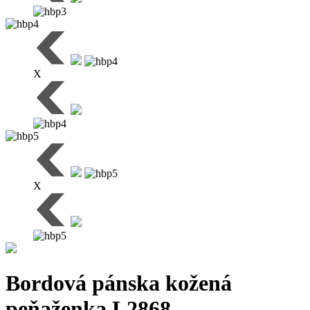
X
X
Bordová pánska kožená
peňaženka L2868