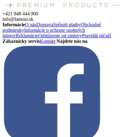
+421 948 444 900
info@lamour.sk
Informácie
O nás
Doprava
Spôsob platby
Obchodné
podmienky
Informácie o ochrane osobných
údajov
Reklamácie
Odstúpenie od zmluvy
Pravidlá súťaží
Zákaznícky servis
Kontakt
Nájdete nás na