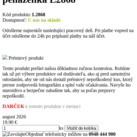
Kód produktu:
L2868
Dostupnosť:
U nás na sklade
Odošleme najneskôr nasledujúci pracovný deň. Pri platbe vopred na
účet odošleme do 24h po pripísaní platby na náš účet.
Prémiový produkt
Tento produkt prešiel našou dôkladnou ručnou kontrolou. Robíme
tak už pri výbere produktov od dodávateľa, ako aj pred samotným
odoslaním, aby ste od nás dostali prémiový nepoškodený kus, ktorý
presne zodpovedá fotografiám a splní vaše očakávania. Navyše ho
starostlivo a bezpečne zabalíme tak, aby sa počas prepravy
nepoškodil.
DARČEK
k tomuto produktu v mesiaci
august 2026
19.90
€
ks
Objednať telefonicky môžete na
0948 444 900