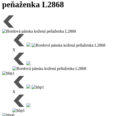
peňaženka L2868
X
X