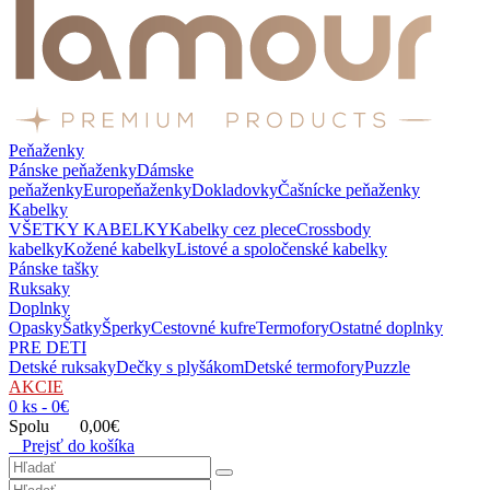
Peňaženky
Pánske peňaženky
Dámske
peňaženky
Europeňaženky
Dokladovky
Čašnícke peňaženky
Kabelky
VŠETKY KABELKY
Kabelky cez plece
Crossbody
kabelky
Kožené kabelky
Listové a spoločenské kabelky
Pánske tašky
Ruksaky
Doplnky
Opasky
Šatky
Šperky
Cestovné kufre
Termofory
Ostatné doplnky
PRE DETI
Detské ruksaky
Dečky s plyšákom
Detské termofory
Puzzle
AKCIE
0 ks - 0€
Spolu 0,00€
Prejsť do košíka