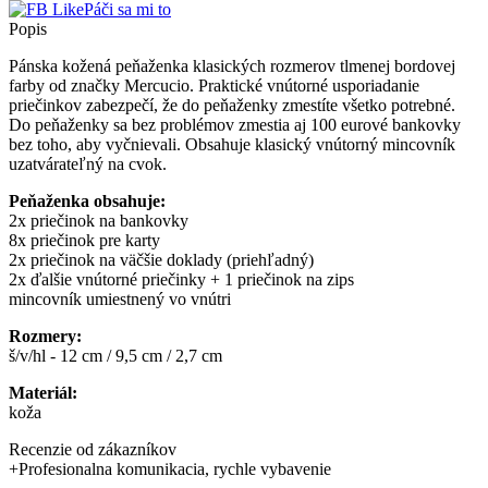
Páči sa mi to
Popis
Pánska kožená peňaženka klasických rozmerov tlmenej bordovej
farby od značky Mercucio. Praktické vnútorné usporiadanie
priečinkov zabezpečí, že do peňaženky zmestíte všetko potrebné.
Do peňaženky sa bez problémov zmestia aj 100 eurové bankovky
bez toho, aby vyčnievali. Obsahuje klasický vnútorný mincovník
uzatvárateľný na cvok.
Peňaženka obsahuje:
2x priečinok na bankovky
8x priečinok pre karty
2x priečinok na väčšie doklady (priehľadný)
2x ďalšie vnútorné priečinky + 1 priečinok na zips
mincovník umiestnený vo vnútri
Rozmery:
š/v/hl - 12 cm / 9,5 cm / 2,7 cm
Materiál:
koža
Recenzie od zákazníkov
+
Profesionalna komunikacia, rychle vybavenie