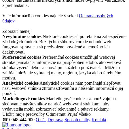
cookie, ale zakázanie niektorých z nich môže ovplyvniť váš zážitok
z prehliadania.
Viac informácií o cookies nájdete v sekcii
Ochrana osobných
údajov.
Zobraziť menej
Nevyhnutné cookies
Niektoré cookies sú potrebné na zabezpečenie
základných funkcií. Bez týchto súborov cookie nebude web
fungovať správne a sú predvolene povolené a nemožno ich
deaktivovať.
Preferenčné cookies
Preferenčné cookies umožňujú webovej
stránke pamätať si informácie na prispôsobenie toho, ako webová
stránka vyzerá alebo sa chová pre každého používateľa. Môže to
zahŕňať uloženie vybranej meny, regiónu, jazyka alebo farebného
motívu.
Analytické cookies
Analytické cookies nám pomáhajú zlepšovať
našu webovú stránku zhromažďovaním a hlásením informácií o jej
použití.
Marketingové cookies
Marketingové cookies sa používajú na
sledovanie návštevníkov naprieč webovými stránkami, aby
vydavatelia mohli zobrazovať relevantné a pútavé reklamy.
Uložiť moje predvoľby
Odmietnuť
Prijať všetko
☎ 0948 444 900
O nás
Doprava
Spôsob platby
Kontakt