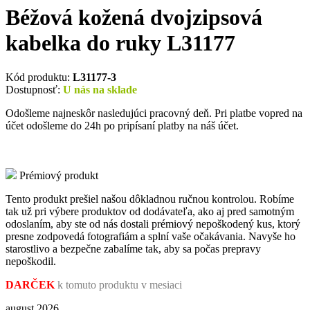
Béžová kožená dvojzipsová
kabelka do ruky L31177
Kód produktu:
L31177-3
Dostupnosť:
U nás na sklade
Odošleme najneskôr nasledujúci pracovný deň. Pri platbe vopred na
účet odošleme do 24h po pripísaní platby na náš účet.
Prémiový produkt
Tento produkt prešiel našou dôkladnou ručnou kontrolou. Robíme
tak už pri výbere produktov od dodávateľa, ako aj pred samotným
odoslaním, aby ste od nás dostali prémiový nepoškodený kus, ktorý
presne zodpovedá fotografiám a splní vaše očakávania. Navyše ho
starostlivo a bezpečne zabalíme tak, aby sa počas prepravy
nepoškodil.
DARČEK
k tomuto produktu v mesiaci
august 2026