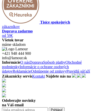
Tisíce spokojných
zákazníkov
Doprava zadarmo
od 59€
Všetok tovar
máme skladom
+421 948 444 900
info@lamour.sk
Informácie
O nás
Doprava
Spôsob platby
Obchodné
podmienky
Informácie o ochrane osobných
údajov
Reklamácie
Odstúpenie od zmluvy
Pravidlá súťaží
Zákaznícky servis
Kontakt
Nájdete nás na
Odoberajte novinky
na Váš email
Prihlásiť