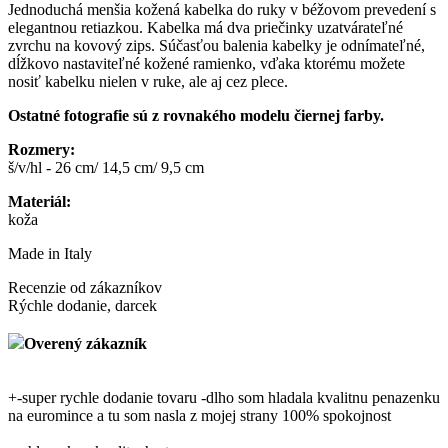
Jednoduchá menšia kožená kabelka do ruky v béžovom prevedení s
elegantnou retiazkou. Kabelka má dva priečinky uzatvárateľné
zvrchu na kovový zips. Súčasťou balenia kabelky je odnímateľné,
dĺžkovo nastaviteľné kožené ramienko, vďaka ktorému možete
nosiť kabelku nielen v ruke, ale aj cez plece.
Ostatné fotografie sú z rovnakého modelu čiernej farby.
Rozmery:
š/v/hl - 26 cm/ 14,5 cm/ 9,5 cm
Materiál:
koža
Made in Italy
Recenzie od zákazníkov
Rýchle dodanie, darcek
Overený zákazník
+
-super rychle dodanie tovaru -dlho som hladala kvalitnu penazenku
na euromince a tu som nasla z mojej strany 100% spokojnost