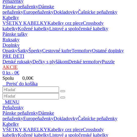
Peňaženky
Pánske peňaženky
Dámske
peňaženky
Europeňaženky
Dokladovky
Čašnícke peňaženky
Kabelky
VŠETKY KABELKY
Kabelky cez plece
Crossbody
kabelky
Kožené kabelky
Listové a spoločenské kabelky
Pánske tašky
Ruksaky
Doplnky
Opasky
Šatky
Šperky
Cestovné kufre
Termofory
Ostatné doplnky
PRE DETI
Detské ruksaky
Dečky s plyšákom
Detské termofory
Puzzle
AKCIE
0 ks - 0€
Spolu 0,00€
Prejsť do košíka
MENU
Peňaženky
Pánske peňaženky
Dámske
peňaženky
Europeňaženky
Dokladovky
Čašnícke peňaženky
Kabelky
VŠETKY KABELKY
Kabelky cez plece
Crossbody
kabelky
Kožené kabelky
Listové a spoločenské kabelky