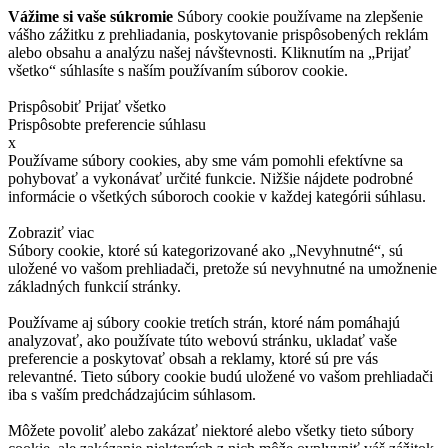
Vážime si vaše súkromie
Súbory cookie používame na zlepšenie
vášho zážitku z prehliadania, poskytovanie prispôsobených reklám
alebo obsahu a analýzu našej návštevnosti. Kliknutím na „Prijať
všetko“ súhlasíte s naším používaním súborov cookie.
Prispôsobiť
Prijať všetko
Prispôsobte preferencie súhlasu
x
Používame súbory cookies, aby sme vám pomohli efektívne sa
pohybovať a vykonávať určité funkcie. Nižšie nájdete podrobné
informácie o všetkých súboroch cookie v každej kategórii súhlasu.
Zobraziť viac
Súbory cookie, ktoré sú kategorizované ako „Nevyhnutné“, sú
uložené vo vašom prehliadači, pretože sú nevyhnutné na umožnenie
základných funkcií stránky.
Používame aj súbory cookie tretích strán, ktoré nám pomáhajú
analyzovať, ako používate túto webovú stránku, ukladať vaše
preferencie a poskytovať obsah a reklamy, ktoré sú pre vás
relevantné. Tieto súbory cookie budú uložené vo vašom prehliadači
iba s vaším predchádzajúcim súhlasom.
Môžete povoliť alebo zakázať niektoré alebo všetky tieto súbory