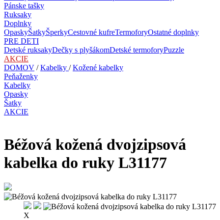
Pánske tašky
Ruksaky
Doplnky
Opasky
Šatky
Šperky
Cestovné kufre
Termofory
Ostatné doplnky
PRE DETI
Detské ruksaky
Dečky s plyšákom
Detské termofory
Puzzle
AKCIE
DOMOV
/
Kabelky
/
Kožené kabelky
Peňaženky
Kabelky
Opasky
Šatky
AKCIE
Béžová kožená dvojzipsová
kabelka do ruky L31177
X