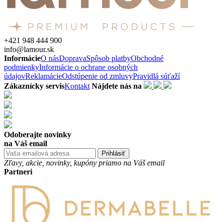
+421 948 444 900
info@lamour.sk
Informácie
O nás
Doprava
Spôsob platby
Obchodné
podmienky
Informácie o ochrane osobných
údajov
Reklamácie
Odstúpenie od zmluvy
Pravidlá súťaží
Zákaznícky servis
Kontakt
Nájdete nás na
Odoberajte novinky
na Váš email
Prihlásiť
Zľavy, akcie, novinky, kupóny priamo na Váš email
Partneri