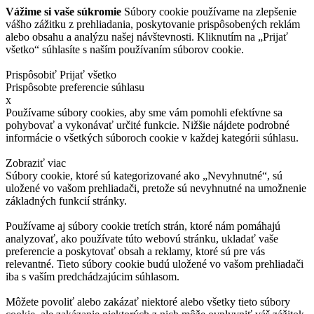
Vážime si vaše súkromie
Súbory cookie používame na zlepšenie
vášho zážitku z prehliadania, poskytovanie prispôsobených reklám
alebo obsahu a analýzu našej návštevnosti. Kliknutím na „Prijať
všetko“ súhlasíte s naším používaním súborov cookie.
Prispôsobiť
Prijať všetko
Prispôsobte preferencie súhlasu
x
Používame súbory cookies, aby sme vám pomohli efektívne sa
pohybovať a vykonávať určité funkcie. Nižšie nájdete podrobné
informácie o všetkých súboroch cookie v každej kategórii súhlasu.
Zobraziť viac
Súbory cookie, ktoré sú kategorizované ako „Nevyhnutné“, sú
uložené vo vašom prehliadači, pretože sú nevyhnutné na umožnenie
základných funkcií stránky.
Používame aj súbory cookie tretích strán, ktoré nám pomáhajú
analyzovať, ako používate túto webovú stránku, ukladať vaše
preferencie a poskytovať obsah a reklamy, ktoré sú pre vás
relevantné. Tieto súbory cookie budú uložené vo vašom prehliadači
iba s vaším predchádzajúcim súhlasom.
Môžete povoliť alebo zakázať niektoré alebo všetky tieto súbory