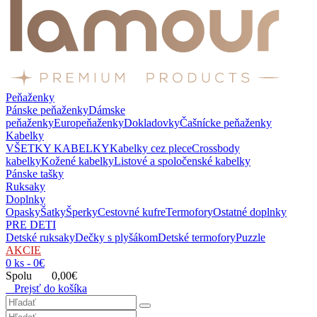
Peňaženky
Pánske peňaženky
Dámske
peňaženky
Europeňaženky
Dokladovky
Čašnícke peňaženky
Kabelky
VŠETKY KABELKY
Kabelky cez plece
Crossbody
kabelky
Kožené kabelky
Listové a spoločenské kabelky
Pánske tašky
Ruksaky
Doplnky
Opasky
Šatky
Šperky
Cestovné kufre
Termofory
Ostatné doplnky
PRE DETI
Detské ruksaky
Dečky s plyšákom
Detské termofory
Puzzle
AKCIE
0 ks - 0€
Spolu 0,00€
Prejsť do košíka