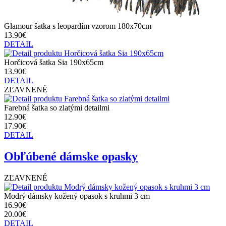
Glamour šatka s leopardím vzorom 180x70cm
13.90€
DETAIL
Horčicová šatka Sia 190x65cm
13.90€
DETAIL
ZĽAVNENÉ
Farebná šatka so zlatými detailmi
12.90€
17.90€
DETAIL
Obľúbené dámske opasky
ZĽAVNENÉ
Modrý dámsky kožený opasok s kruhmi 3 cm
16.90€
20.00€
DETAIL