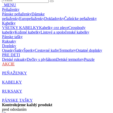
MENU
Peňaženky
Pánske peňaženky
Dámske
peňaženky
Europeňaženky
Dokladovky
Čašnícke peňaženky
Kabelky
VŠETKY KABELKY
Kabelky cez plece
Crossbody
kabelky
Kožené kabelky
Listové a spoločenské kabelky
Pánske tašky
Ruksaky
Doplnky
Opasky
Šatky
Šperky
Cestovné kufre
Termofory
Ostatné doplnky
PRE DETI
Detské ruksaky
Dečky s plyšákom
Detské termofory
Puzzle
AKCIE
PEŇAŽENKY
KABELKY
RUKSAKY
PÁNSKE TAŠKY
Kontrolujeme každý produkt
pred odoslaním