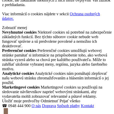
cookie, ale zakázanie niektorých z nich môže ovplyvniť váš zážitok
z prehliadania.
Viac informácií o cookies nájdete v sekcii
Ochrana osobných
údajov.
Zobraziť menej
Nevyhnutné cookies
Niektoré cookies sú potrebné na zabezpečenie
základných funkcií. Bez týchto súborov cookie nebude web
fungovať správne a sú predvolene povolené a nemožno ich
deaktivovať.
Preferenčné cookies
Preferenčné cookies umožňujú webovej
stránke pamätať si informácie na prispôsobenie toho, ako webová
stránka vyzerá alebo sa chová pre každého používateľa. Môže to
zahŕňať uloženie vybranej meny, regiónu, jazyka alebo farebného
motívu.
Analytické cookies
Analytické cookies nám pomáhajú zlepšovať
našu webovú stránku zhromažďovaním a hlásením informácií o jej
použití.
Marketingové cookies
Marketingové cookies sa používajú na
sledovanie návštevníkov naprieč webovými stránkami, aby
vydavatelia mohli zobrazovať relevantné a pútavé reklamy.
Uložiť moje predvoľby
Odmietnuť
Prijať všetko
☎ 0948 444 900
O nás
Doprava
Spôsob platby
Kontakt