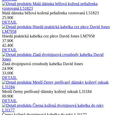
Malá dámska béžová kožená peňaženka vzorovaná L51823
25.90€
DETAIL
Hnedá praktická kabelka cez plece David Jones LM7958
37.90€
42.40€
DETAIL
Zlatá dvojzipsová crossbody kabelka David Jones
24.90€
33.00€
DETAIL
Menší čierny prešívaný dámsky kožený ruksak L31184
69.90€
DETAIL
Čierna kožená dvojzipsová kabelka do ruky L31177